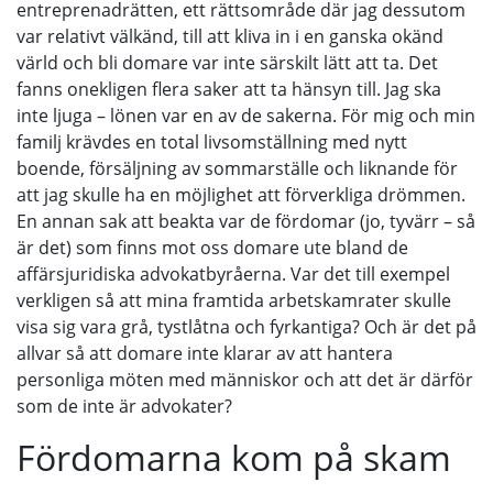
entreprenadrätten, ett rättsområde där jag dessutom
var relativt välkänd, till att kliva in i en ganska okänd
värld och bli domare var inte särskilt lätt att ta. Det
fanns onekligen flera saker att ta hänsyn till. Jag ska
inte ljuga – lönen var en av de sakerna. För mig och min
familj krävdes en total livsomställning med nytt
boende, försäljning av sommarställe och liknande för
att jag skulle ha en möjlighet att förverkliga drömmen.
En annan sak att beakta var de fördomar (jo, tyvärr – så
är det) som finns mot oss domare ute bland de
affärsjuridiska advokatbyråerna. Var det till exempel
verkligen så att mina framtida arbetskamrater skulle
visa sig vara grå, tystlåtna och fyrkantiga? Och är det på
allvar så att domare inte klarar av att hantera
personliga möten med människor och att det är därför
som de inte är advokater?
Fördomarna kom på skam