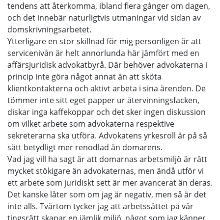
tendens att återkomma, ibland flera gånger om dagen,
och det innebär naturligtvis utmaningar vid sidan av
domskrivningsarbetet.
Ytterligare en stor skillnad för mig personligen är att
servicenivån är helt annorlunda här jämfört med en
affärsjuridisk advokatbyrå. Där behöver advokaterna i
princip inte göra något annat än att sköta
klientkontakterna och aktivt arbeta i sina ärenden. De
tömmer inte sitt eget papper ur återvinningsfacken,
diskar inga kaffekoppar och det sker ingen diskussion
om vilket arbete som advokaterna respektive
sekreterarna ska utföra. Advokatens yrkesroll är på så
sätt betydligt mer renodlad än domarens.
Vad jag vill ha sagt är att domarnas arbetsmiljö är rätt
mycket stökigare än advokaternas, men ändå utför vi
ett arbete som juridiskt sett är mer avancerat än deras.
Det kanske låter som om jag är negativ, men så är det
inte alls. Tvärtom tycker jag att arbetssättet på vår
tingsrätt skapar en jämlik miljö, något som jag känner