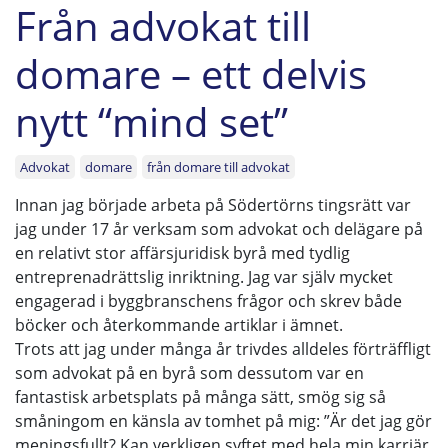
Från advokat till
domare – ett delvis
nytt “mind set”
Advokat
domare
från domare till advokat
Innan jag började arbeta på Södertörns tingsrätt var
jag under 17 år verksam som advokat och delägare på
en relativt stor affärsjuridisk byrå med tydlig
entreprenadrättslig inriktning. Jag var själv mycket
engagerad i byggbranschens frågor och skrev både
böcker och återkommande artiklar i ämnet.
Trots att jag under många år trivdes alldeles förträffligt
som advokat på en byrå som dessutom var en
fantastisk arbetsplats på många sätt, smög sig så
småningom en känsla av tomhet på mig: ”Är det jag gör
meningsfullt? Kan verkligen syftet med hela min karriär