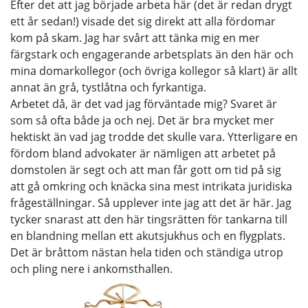
Efter det att jag började arbeta här (det är redan drygt
ett år sedan!) visade det sig direkt att alla fördomar
kom på skam. Jag har svårt att tänka mig en mer
färgstark och engagerande arbetsplats än den här och
mina domarkollegor (och övriga kollegor så klart) är allt
annat än grå, tystlåtna och fyrkantiga.
Arbetet då, är det vad jag förväntade mig? Svaret är
som så ofta både ja och nej. Det är bra mycket mer
hektiskt än vad jag trodde det skulle vara. Ytterligare en
fördom bland advokater är nämligen att arbetet på
domstolen är segt och att man får gott om tid på sig
att gå omkring och knäcka sina mest intrikata juridiska
frågeställningar. Så upplever inte jag att det är här. Jag
tycker snarast att den här tingsrätten för tankarna till
en blandning mellan ett akutsjukhus och en flygplats.
Det är bråttom nästan hela tiden och ständiga utrop
och pling nere i ankomsthallen.