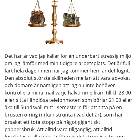
Det här är vad jag kallar för en underbart stressig miljö
om jag jämför med min tidigare arbetsplats. Det är full
fart hela dagen men när jag kommer hem är det lugnt.
Den absolut största skillnaden mellan att vara advokat
och domare är nämligen att jag nu inte behöver
kontrollera mina mail varje halvtimme fram till kl. 23.00
eller sitta i ändlösa telefonmöten som börjar 21.00 eller
åka till Sundsvall mitt i semestern för att titta på en
brusten o-ring (ni kan strunta i vad det är), som har
orsakat ett totalstopp på något gigantiskt
pappersbruk. Att alltid vara tillgänglig, att alltid
förväntas ställa upp, är för mig det stressigaste som