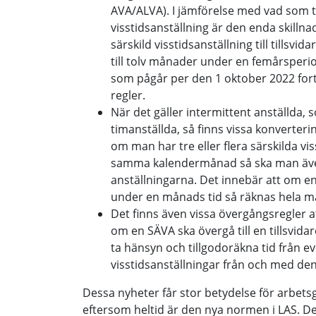
AVA/ALVA). I jämförelse med vad som ti
visstidsanställning är den enda skillna
särskild visstidsanställning till tillsvid
till tolv månader under en femårsperio
som pågår per den 1 oktober 2022 fort
regler.
När det gäller intermittent anställda, 
timanställda, så finns vissa konverteri
om man har tre eller flera särskilda vi
samma kalendermånad så ska man äve
anställningarna. Det innebär att om en t
under en månads tid så räknas hela m
Det finns även vissa övergångsregler a
om en SÄVA ska övergå till en tillsvid
ta hänsyn och tillgodoräkna tid från e
visstidsanställningar från och med de
Dessa nyheter får stor betydelse för arbets
eftersom heltid är den nya normen i LAS. Des