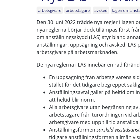
arbetsgivare
arbetstagare
avsked
lagen om anstä
Den 30 juni 2022 trädde nya regler i lagen o
nya reglerna börjar dock tillämpas först fr
om anställningsskydd (LAS) styr bland anna
anställningar, uppsägning och avsked. LAS p
arbetsgivare på arbetsmarknaden.
De nya reglerna i LAS innebär en rad föränd
En uppsägning från arbetsgivarens sida 
stället för det tidigare begreppet sakli
Anställningsavtal gäller på heltid om in
att heltid blir norm.
Alla arbetsgivare utan begränsning av
arbetstagare från turordningen vid arb
arbetsgivare med upp till tio anställd
Anställningsformen
särskild visstidsans
tidigare anställningsformen allmän vis