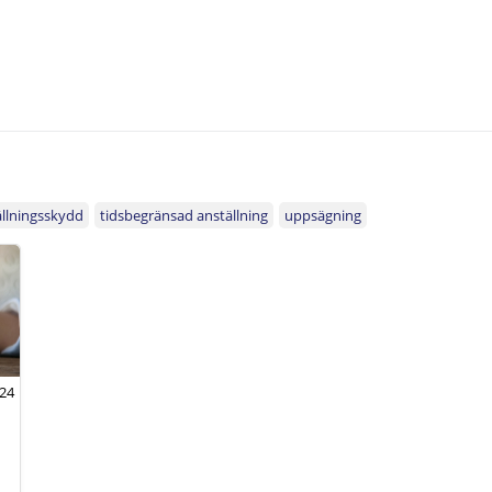
llningsskydd
tidsbegränsad anställning
uppsägning
024