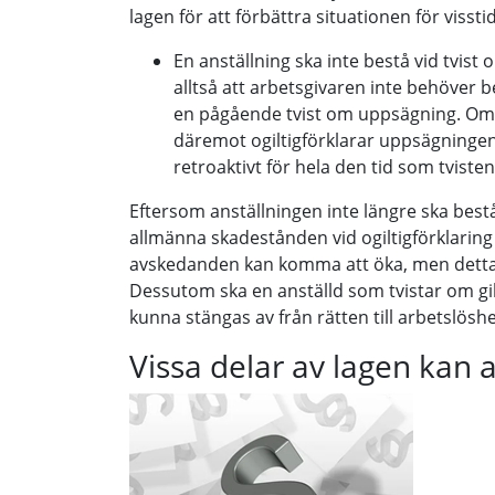
lagen för att förbättra situationen för vissti
En anställning ska inte bestå vid tvis
alltså att arbetsgivaren inte behöver
en pågående tvist om uppsägning. Om
däremot ogiltigförklarar uppsägningen
retroaktivt för hela den tid som tvisten
Eftersom anställningen inte längre ska best
allmänna skadestånden vid ogiltigförklaring
avskedanden kan komma att öka, men detta
Dessutom ska en anställd som tvistar om gi
kunna stängas av från rätten till arbetslösh
Vissa delar av lagen kan a