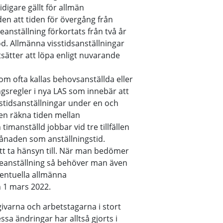
digare gällt för allmän
den att tiden för övergång från
areanställning förkortats från två år
d. Allmänna visstidsanställningar
sätter att löpa enligt nuvarande
som ofta kallas behovsanställda eller
ngsregler i nya LAS som innebär att
sstidsanställningar under en och
n räkna tiden mellan
imanställd jobbar vid tre tillfällen
ånaden som anställningstid.
tt ta hänsyn till. När man bedömer
areanställning så behöver man även
ventuella allmänna
n 1 mars 2022.
givarna och arbetstagarna i stort
sa ändringar har alltså gjorts i