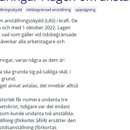
llningsskydd
tidsbegränsad anställning
uppsägning
m anställningsskydd (LAS) i kraft. De
ån och med 1 oktober 2022. Lagen
t vad som gäller vid tidsbegränsade
åverkar alla arbetstagare och
ringar, varav några av dem är:
ska grunda sig på sakliga skäl, i
g grund.
get annat avtalas, det innebär alltså
 storlek får numera undanta tre
etsbrist, tidigare var det endast
a som kunde undanta två anställda.
tällning (förkortas SÄVA)
ersätter den
stidsanställning (förkortas