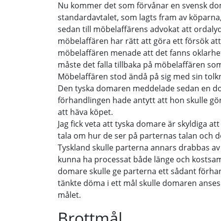
Nu kommer det som förvånar en svensk do
standardavtalet, som lagts fram av köparna,
sedan till möbelaffärens advokat att ordalyd
möbelaffären har rätt att göra ett försök att
möbelaffären menade att det fanns oklarh
måste det falla tillbaka på möbelaffären so
Möbelaffären stod ändå på sig med sin tolkn
Den tyska domaren meddelade sedan en do
förhandlingen hade antytt att hon skulle göra
att häva köpet.
Jag fick veta att tyska domare är skyldiga a
tala om hur de ser på parternas talan och d
Tyskland skulle parterna annars drabbas a
kunna ha processat både länge och kostsam
domare skulle ge parterna ett sådant förh
tänkte döma i ett mål skulle domaren anses
målet.
Brottmål