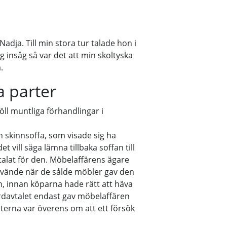
dja. Till min stora tur talade hon i
ag insåg så var det att min skoltyska
.
a parter
ll muntliga förhandlingar i
n skinnsoffa, som visade sig ha
et vill säga lämna tillbaka soffan till
talat för den. Möbelaffärens ägare
använde när de sålde möbler gav den
aran, innan köparna hade rätt att häva
davtalet endast gav möbelaffären
Parterna var överens om att ett försök