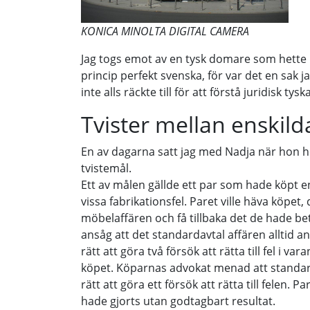
KONICA MINOLTA DIGITAL CAMERA
Jag togs emot av en tysk domare som hette Na
princip perfekt svenska, för var det en sak j
inte alls räckte till för att förstå juridisk tyska
Tvister mellan enskild
En av dagarna satt jag med Nadja när hon hö
tvistemål.
Ett av målen gällde ett par som hade köpt e
vissa fabrikationsfel. Paret ville häva köpet, d
möbelaffären och få tillbaka det de hade be
ansåg att det standardavtal affären alltid 
rätt att göra två försök att rätta till fel i v
köpet. Köparnas advokat menad att standar
rätt att göra ett försök att rätta till felen. 
hade gjorts utan godtagbart resultat.