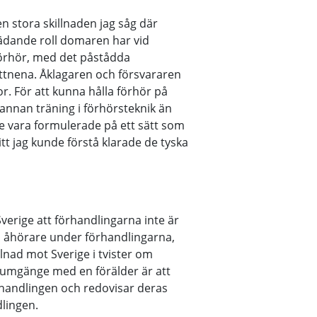
en stora skillnaden jag såg där
ädande roll domaren har vid
örhör, med det påstådda
ittnena. Åklagaren och försvararen
r. För att kunna hålla förhör på
annan träning i förhörsteknik än
e vara formulerade på ett sätt som
tt jag kunde förstå klarade de tyska
Sverige att förhandlingarna inte är
ra åhörare under förhandlingarna,
llnad mot Sverige i tvister om
umgänge med en förälder är att
handlingen och redovisar deras
dlingen.