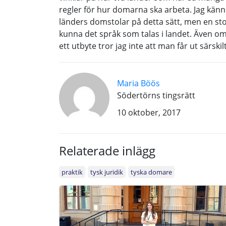
regler för hur domarna ska arbeta. Jag känner
länders domstolar på detta sätt, men en st
kunna det språk som talas i landet. Även om d
ett utbyte tror jag inte att man får ut särski
Maria Böös
Södertörns tingsrätt
10 oktober, 2017
Relaterade inlägg
praktik
tysk juridik
tyska domare