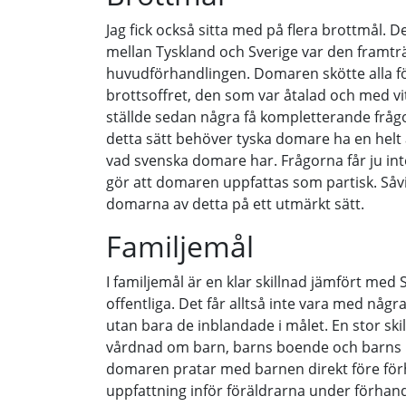
Jag fick också sitta med på flera brottmål. D
mellan Tyskland och Sverige var den framtr
huvudförhandlingen. Domaren skötte alla f
brottsoffret, den som var åtalad och med v
ställde sedan några få kompletterande frågo
detta sätt behöver tyska domare ha en helt 
vad svenska domare har. Frågorna får ju int
gör att domaren uppfattas som partisk. Såvi
domarna av detta på ett utmärkt sätt.
Familjemål
I familjemål är en klar skillnad jämfört med 
offentliga. Det får alltså inte vara med någ
utan bara de inblandade i målet. En stor ski
vårdnad om barn, barns boende och barns 
domaren pratar med barnen direkt före för
uppfattning inför föräldrarna under förhan