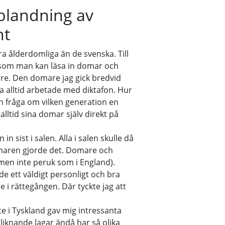
blandning av
nt
a ålderdomliga än de svenska. Till
som man kan läsa in domar och
rare. Den domare jag gick bredvid
a alltid arbetade med diktafon. Hur
n fråga om vilken generation en
alltid sina domar själv direkt på
 sist i salen. Alla i salen skulle då
domaren gjorde det. Domare och
(men inte peruk som i England).
e ett väldigt personligt och bra
i rättegången. Där tyckte jag att
te i Tyskland gav mig intressanta
liknande lagar ändå har så olika