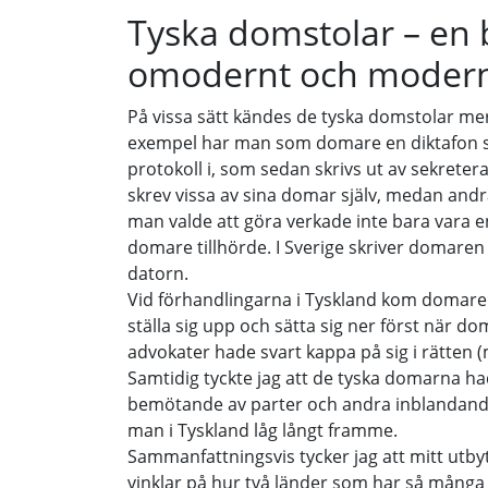
Tyska domstolar – en 
omodernt och moder
På vissa sätt kändes de tyska domstolar mer
exempel har man som domare en diktafon 
protokoll i, som sedan skrivs ut av sekrete
skrev vissa av sina domar själv, medan andr
man valde att göra verkade inte bara vara e
domare tillhörde. I Sverige skriver domaren 
datorn.
Vid förhandlingarna i Tyskland kom domaren in
ställa sig upp och sätta sig ner först när 
advokater hade svart kappa på sig i rätten 
Samtidig tyckte jag att de tyska domarna had
bemötande av parter och andra inblandande 
man i Tyskland låg långt framme.
Sammanfattningsvis tycker jag att mitt utby
vinklar på hur två länder som har så många 