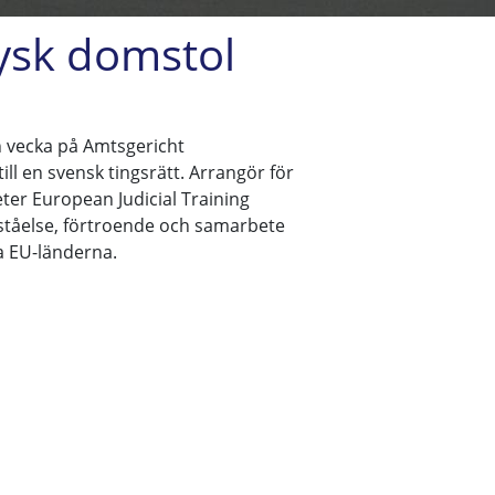
tysk domstol
en vecka på Amtsgericht
ll en svensk tingsrätt. Arrangör för
ter European Judicial Training
örståelse, förtroende och samarbete
a EU-länderna.