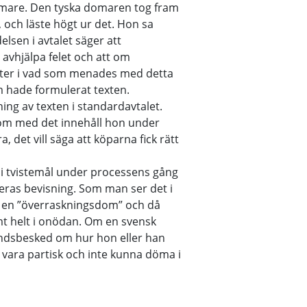
mare. Den tyska domaren tog fram
 och läste högt ur det. Hon sa
elsen i avtalet säger att
 avhjälpa felet och att om
eter i vad som menades med detta
m hade formulerat texten.
ing av texten i standardavtalet.
m med det innehåll hon under
, det vill säga att köparna fick rätt
tt i tvistemål under processens gång
eras bevisning. Som man ser det i
v en ”överraskningsdom” och då
t helt i onödan. Om en svensk
andsbesked om hur hon eller han
 vara partisk och inte kunna döma i