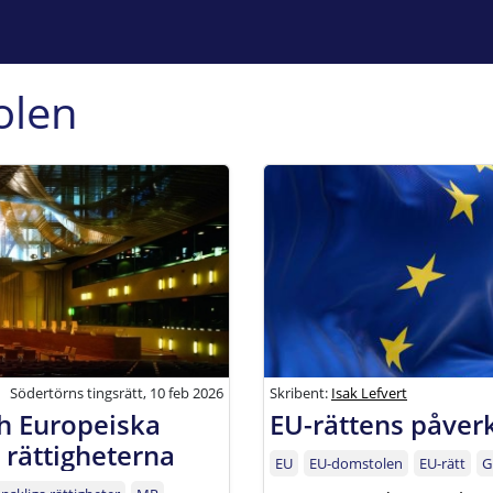
olen
Södertörns tingsrätt, 10 feb 2026
Skribent:
Isak Lefvert
h Europeiska
EU-rättens påver
 rättigheterna
EU
EU-domstolen
EU-rätt
G