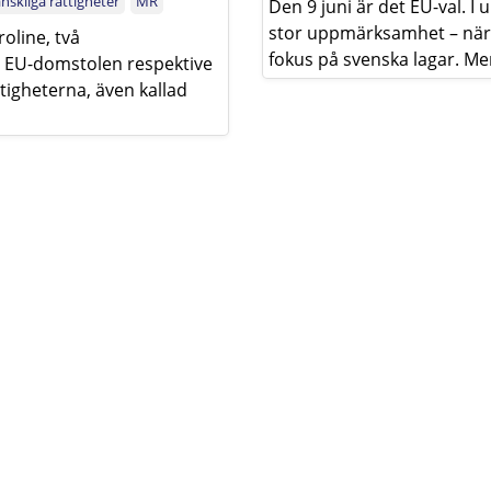
nskliga rättigheter
MR
Den 9 juni är det EU-val. I u
stor uppmärksamhet – när d
oline, två
fokus på svenska lagar. Men 
ll EU-domstolen respektive
tigheterna, även kallad