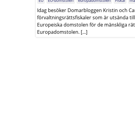
EU
EU-domstolen
europadomstolen
Fiskal
mä
Idag besöker Domarbloggen Kristin och Car
förvaltningsrättsfiskaler som är utsända ti
Europeiska domstolen för de mänskliga rät
Europadomstolen. [...]