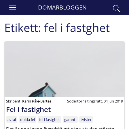
DOMARBLOGGEN
Etikett:
fel i fastghet
Skribent:
Karin Påle-Bartes
Södertörns tingsrätt, 04 jun 2019
Fel i fastighet
avtal
dolda fel
fel i fastghet
garanti
tvister