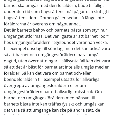
barnet ska umgås med den föräldern, både tillfälligt
under den tid som tingsrättens mål pågår och slutligt i
tingsrättens dom. Domen gäller sedan så länge inte
föräldrarna är överens om något annat.
Det är barnets behov och barnets bästa som styr hur
umgänget utformas. Det vanligaste är att barnet ”bor”
hos umgängesföräldern regelbundet varannan vecka,
till exempel onsdag till söndag, men det kan också vara
så att barnet och umgängesföräldern bara umgås
dagtid, utan övernattningar. I sällsynta fall kan det vara
så att det är bäst för barnet att inte alls umgås med en
förälder. Så kan det vara om barnet och/eller
boendeföräldern till exempel utsatts för allvarliga
övergrepp av umgängesföräldern eller om
umgängesföräldern har ett allvarligt missbruk. Om
barnet och umgängesföräldern med hänsyn till
barnets bästa inte kan träffas fysiskt och umgås kan
det vara så att umgänge kan ske på andra sätt, de