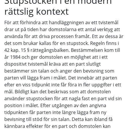
Stupstocken i en modern
rättslig kontext
För att förhindra att handläggningen av ett tvistemål
drar ut på tiden har domstolarna ett antal verktyg att
använda för att driva processen framåt. Ett av dessa är
det som brukar kallas för en stupstock. Regeln finns i
42 kap. 15 § rättegångsbalken. Bestämmelsen kom till
år 1984 och ger domstolen en möjlighet att i ett
dispositivt tvistemål kräva att en part slutligt
bestämmer sin talan och anger den bevisning som
parten vill lägga fram i målet. Det innebär att parten
efter en viss tidpunkt inte får föra in fler uppgifter i ett
mål. Bildligt kan det beskrivas som att domstolen
använder stupstocken för att nagla fast en part vid sin
position i målet. Efter utgången av den angivna
tidpunkten får parten inte längre lägga fram ny
bevisning till stöd för sin talan. Detta kan ibland få
kännbara effekter för en part och domstolen kan