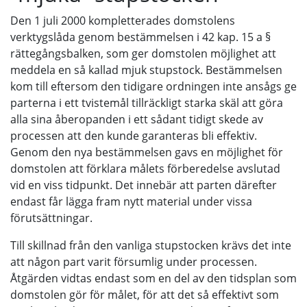
Den 1 juli 2000 kompletterades domstolens
verktygslåda genom bestämmelsen i 42 kap. 15 a §
rättegångsbalken, som ger domstolen möjlighet att
meddela en så kallad mjuk stupstock. Bestämmelsen
kom till eftersom den tidigare ordningen inte ansågs ge
parterna i ett tvistemål tillräckligt starka skäl att göra
alla sina åberopanden i ett sådant tidigt skede av
processen att den kunde garanteras bli effektiv.
Genom den nya bestämmelsen gavs en möjlighet för
domstolen att förklara målets förberedelse avslutad
vid en viss tidpunkt. Det innebär att parten därefter
endast får lägga fram nytt material under vissa
förutsättningar.
Till skillnad från den vanliga stupstocken krävs det inte
att någon part varit försumlig under processen.
Åtgärden vidtas endast som en del av den tidsplan som
domstolen gör för målet, för att det så effektivt som