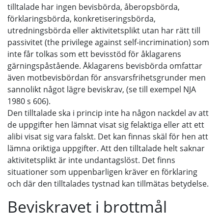
tilltalade har ingen bevisbörda, åberopsbörda,
förklaringsbörda, konkretiseringsbörda,
utredningsbörda eller aktivitetsplikt utan har rätt till
passivitet (the privilege against self-incrimination) som
inte får tolkas som ett bevisstöd för åklagarens
gärningspåstående. Åklagarens bevisbörda omfattar
även motbevisbördan för ansvarsfrihetsgrunder men
sannolikt något lägre beviskrav, (se till exempel NJA
1980 s 606).
Den tilltalade ska i princip inte ha någon nackdel av att
de uppgifter hen lämnat visat sig felaktiga eller att ett
alibi visat sig vara falskt. Det kan finnas skäl för hen att
lämna oriktiga uppgifter. Att den tilltalade helt saknar
aktivitetsplikt är inte undantagslöst. Det finns
situationer som uppenbarligen kräver en förklaring
och där den tilltalades tystnad kan tillmätas betydelse.
Beviskravet i brottmål