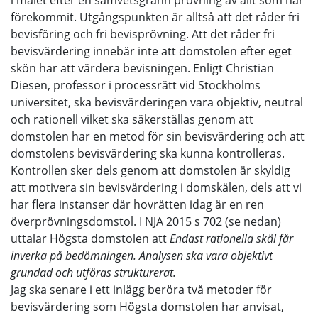
i målet efter en samvetsgrann prövning av allt som har
förekommit. Utgångspunkten är alltså att det råder fri
bevisföring och fri bevisprövning. Att det råder fri
bevisvärdering innebär inte att domstolen efter eget
skön har att värdera bevisningen. Enligt Christian
Diesen, professor i processrätt vid Stockholms
universitet, ska bevisvärderingen vara objektiv, neutral
och rationell vilket ska säkerställas genom att
domstolen har en metod för sin bevisvärdering och att
domstolens bevisvärdering ska kunna kontrolleras.
Kontrollen sker dels genom att domstolen är skyldig
att motivera sin bevisvärdering i domskälen, dels att vi
har flera instanser där hovrätten idag är en ren
överprövningsdomstol. I NJA 2015 s 702 (se nedan)
uttalar Högsta domstolen att
Endast rationella skäl får
inverka på bedömningen. Analysen ska vara objektivt
grundad och utföras strukturerat.
Jag ska senare i ett inlägg beröra två metoder för
bevisvärdering som Högsta domstolen har anvisat,