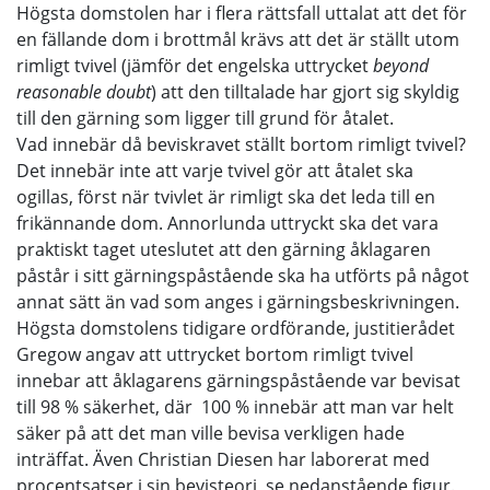
Högsta domstolen har i flera rättsfall uttalat att det för
en fällande dom i brottmål krävs att det är ställt utom
rimligt tvivel (jämför det engelska uttrycket
beyond
reasonable doubt
) att den tilltalade har gjort sig skyldig
till den gärning som ligger till grund för åtalet.
Vad innebär då beviskravet ställt bortom rimligt tvivel?
Det innebär inte att varje tvivel gör att åtalet ska
ogillas, först när tvivlet är rimligt ska det leda till en
frikännande dom. Annorlunda uttryckt ska det vara
praktiskt taget uteslutet att den gärning åklagaren
påstår i sitt gärningspåstående ska ha utförts på något
annat sätt än vad som anges i gärningsbeskrivningen.
Högsta domstolens tidigare ordförande, justitierådet
Gregow angav att uttrycket bortom rimligt tvivel
innebar att åklagarens gärningspåstående var bevisat
till 98 % säkerhet, där 100 % innebär att man var helt
säker på att det man ville bevisa verkligen hade
inträffat. Även Christian Diesen har laborerat med
procentsatser i sin bevisteori, se nedanstående figur.