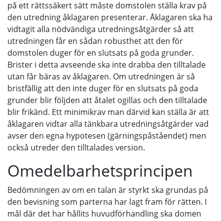
på ett rättssäkert sätt måste domstolen ställa krav på
den utredning åklagaren presenterar. Åklagaren ska ha
vidtagit alla nödvändiga utredningsåtgärder så att
utredningen får en sådan robusthet att den för
domstolen duger för en slutsats på goda grunder.
Brister i detta avseende ska inte drabba den tilltalade
utan får bäras av åklagaren. Om utredningen är så
bristfällig att den inte duger för en slutsats på goda
grunder blir följden att åtalet ogillas och den tilltalade
blir frikänd. Ett minimikrav man därvid kan ställa är att
åklagaren vidtar alla tänkbara utredningsåtgärder vad
avser den egna hypotesen (gärningspåståendet) men
också utreder den tilltalades version.
Omedelbarhetsprincipen
Bedömningen av om en talan är styrkt ska grundas på
den bevisning som parterna har lagt fram för rätten. I
mål där det har hållits huvudförhandling ska domen