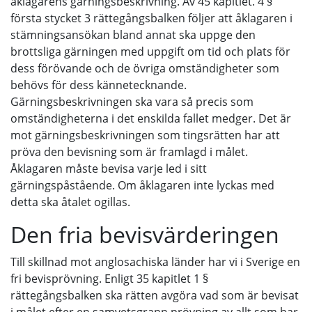
åklagarens gärningsbeskrivning. Av 45 kapitlet. 4 §
första stycket 3 rättegångsbalken följer att åklagaren i
stämningsansökan bland annat ska uppge den
brottsliga gärningen med uppgift om tid och plats för
dess förövande och de övriga omständigheter som
behövs för dess kännetecknande.
Gärningsbeskrivningen ska vara så precis som
omständigheterna i det enskilda fallet medger. Det är
mot gärningsbeskrivningen som tingsrätten har att
pröva den bevisning som är framlagd i målet.
Åklagaren måste bevisa varje led i sitt
gärningspåstående. Om åklagaren inte lyckas med
detta ska åtalet ogillas.
Den fria bevisvärderingen
Till skillnad mot anglosachiska länder har vi i Sverige en
fri bevisprövning. Enligt 35 kapitlet 1 §
rättegångsbalken ska rätten avgöra vad som är bevisat