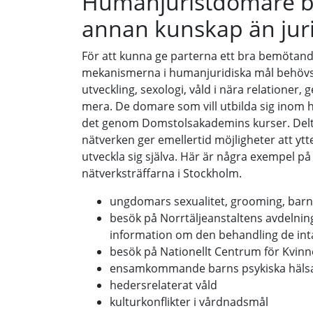
Humanjuristdomare b
annan kunskap än jur
För att kunna ge parterna ett bra bemötan
mekanismerna i humanjuridiska mål behövs u
utveckling, sexologi, våld i nära relationer
mera. De domare som vill utbilda sig inom h
det genom Domstolsakademins kurser. Delt
nätverken ger emellertid möjligheter att yt
utveckla sig själva. Här är några exempel på
nätverksträffarna i Stockholm.
ungdomars sexualitet, grooming, bar
besök på Norrtäljeanstaltens avdelni
information om den behandling de int
besök på Nationellt Centrum för Kvinn
ensamkommande barns psykiska häls
hedersrelaterat våld
kulturkonflikter i vårdnadsmål