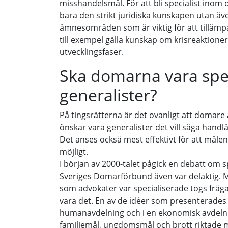
misshandelsmål. För att bli specialist inom
bara den strikt juridiska kunskapen utan ä
ämnesområden som är viktig för att tillämp
till exempel gälla kunskap om krisreaktioner
utvecklingsfaser.
Ska domarna vara speci
generalister?
På tingsrätterna är det ovanligt att domare
önskar vara generalister det vill säga handl
Det anses också mest effektivt för att mål
möjligt.
I början av 2000-talet pågick en debatt om 
Sveriges Domarförbund även var delaktig. Me
som advokater var specialiserade togs frå
vara det. En av de idéer som presenterades v
humanavdelning och i en ekonomisk avdeln
familjemål, ungdomsmål och brott riktade 