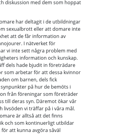
och diskussion med dem som hoppat
are har deltagit i de utbildningar
 sexualbrott eller att domare inte
khet att de får information av
nojourer. I nätverket för
r vi inte sett några problem med
digheters information och kunskap.
äff dels hade bjudit in företrädare
r som arbetar för att dessa kvinnor
naden om barnen, dels fick
synpunkter på hur de bemöts i
ion från föreningar som företräder
oss till deras syn. Däremot ökar vår
livsöden vi träffar på i våra mål.
mare är alltså att det finns
k och som kontinuerligt utbildar
t för att kunna avgöra såväl