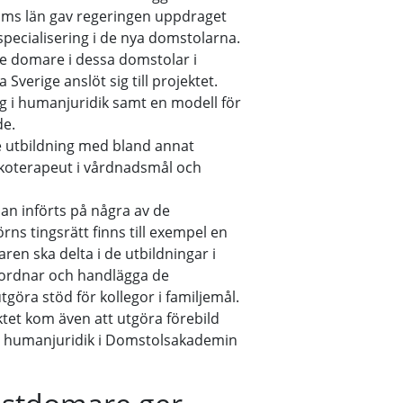
lms län gav regeringen uppdraget
specialisering i de nya domstolarna.
de domare i dessa domstolar i
verige anslöt sig till projektet.
ing i humanjuridik samt en modell för
e.
 utbildning med bland annat
koterapeut i vårdnadsmål och
dan införts på några av de
rns tingsrätt finns till exempel en
en ska delta i de utbildningar i
rdnar och handlägga de
öra stöd för kollegor i familjemål.
tet kom även att utgöra förebild
 i humanjuridik i Domstolsakademin