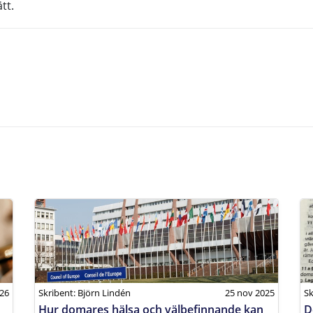
tt.
26
Skribent: Björn Lindén
25 nov 2025
Sk
Hur domares hälsa och välbefinnande kan
D