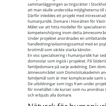
sammanläggningen av tingsrätter i Stockho
att man skulle undersöka möjligheterna till 
Därför inleddes ett projekt med intressera
humanjuridik. Domare i Hovrätten för Västra S
Målet var att hitta modeller för specialiser
kompetenshöjning inom detta ämnesområd
Under projektet anordnades en omfattande
handledning/avlastningssamtal med en psy
brottmål som väckte starka känslor.
En viss specialisering i humanjuridik har se
domstolar som ingick i projektet. På Södertö
familjedomare på varje avdelning. Den domar
ämnesområdet som Domstolsakademin ano
familjemål som är mer komplicerade samt utg
De utbildningar som togs fram under projek
för innehållet i de kurser som nu anordnas
och erbjuds alla domare.