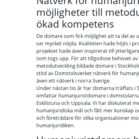
Nätverk för humanjur
möjligheter till metod
ökad kompetens
De domare som fick möjlighet att ta del av 
var mycket nöjda. Kvaliteten hade höjts i 
projektet hade även inspirerat till ytterlig
som togs upp. För att tillgodose behovet av 
metodutveckling bildade domare i Stockho
stöd av Domstolsverket nätverk för humanj
även ett nätverk i norra Sverige.
Under nästan tio år har domarna träffats i
omfattar humanjuristdomare i domstolarna 
Eskilstuna och Uppsala. Vi har diskuterat m
humanjuridiska mål och fått mer kunskap och
och företrädare för olika organisationer i
humanjuridiken.