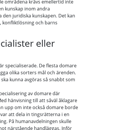
 de områdena krävs emellertid inte
ven kunskap inom andra
a den juridiska kunskapen. Det kan
, konfliktlösning och barns
alister eller
 är specialiserade. De flesta domare
ägga olika sorters mål och ärenden.
en ska kunna avgöras så snabbt som
specialisering av domare där
d hänvisning till att såväl åklagare
gan upp om inte också domare borde
ar att dela in tingsrätterna i en
ing. På humanavdelningen skulle
mot närstående handläggas. Inför