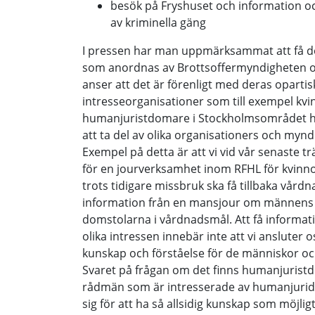
besök på Fryshuset och information 
av kriminella gäng
I pressen har man uppmärksammat att få dom
som anordnas av Brottsoffermyndigheten om
anser att det är förenligt med deras opartis
intresseorganisationer som till exempel kvin
humanjuristdomare i Stockholmsområdet ha
att ta del av olika organisationers och myn
Exempel på detta är att vi vid vår senaste tr
för en jourverksamhet inom RFHL för kvinno
trots tidigare missbruk ska få tillbaka vård
information från en mansjour om männens 
domstolarna i vårdnadsmål. Att få informat
olika intressen innebär inte att vi ansluter 
kunskap och förståelse för de människor och 
Svaret på frågan om det finns humanjuristdo
rådmän som är intresserade av humanjuridi
sig för att ha så allsidig kunskap som möjlig