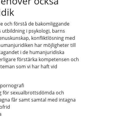
ehöver också
idik
de och förstå de bakomliggande
tbildning i psykologi, barns
, genuskunskap, konfliktlösning med
umanjuridiken har möjligheter till
agandet i de humanjuridiska
terligare förstärka kompetensen och
 teman som vi har haft vid
npornografi
ng för sexualbrottsdömda och
agna får samt samtal med intagna
ofrid
a