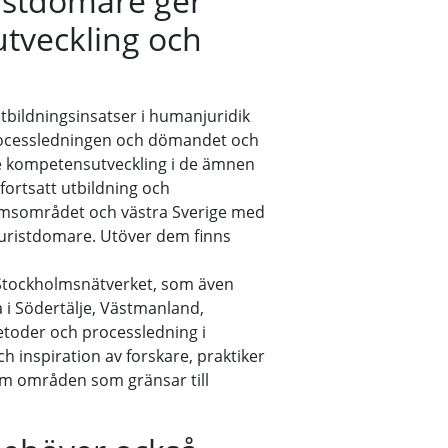
istdomare ger
utveckling och
utbildningsinsatser i humanjuridik
processledningen och dömandet och
are kompetensutveckling i de ämnen
fortsatt utbildning och
lmsområdet och västra Sverige med
uristdomare. Utöver dem finns
 Stockholmsnätverket, som även
i Södertälje, Västmanland,
etoder och processledning i
 inspiration av forskare, praktiker
nom områden som gränsar till