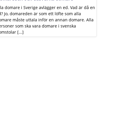
lla domare i Sverige avlägger en ed. Vad är då en
d? Jo, domareden är som ett löfte som alla
omare måste uttala inför en annan domare. Alla
ersoner som ska vara domare i svenska
mstolar [...]