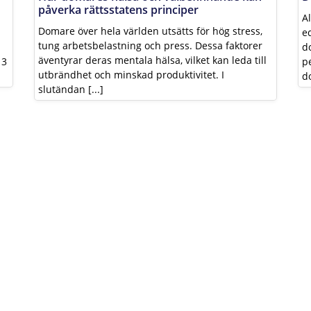
påverka rättsstatens principer
A
Domare över hela världen utsätts för hög stress,
e
tung arbetsbelastning och press. Dessa faktorer
d
äventyrar deras mentala hälsa, vilket kan leda till
13
p
utbrändhet och minskad produktivitet. I
do
slutändan [...]