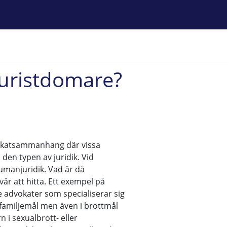
uristdomare?
okatsammanhang där vissa
den typen av juridik. Vid
umanjuridik. Vad är då
år att hitta. Ett exempel på
De advokater som specialiserar sig
amiljemål men även i brottmål
n i sexualbrott- eller