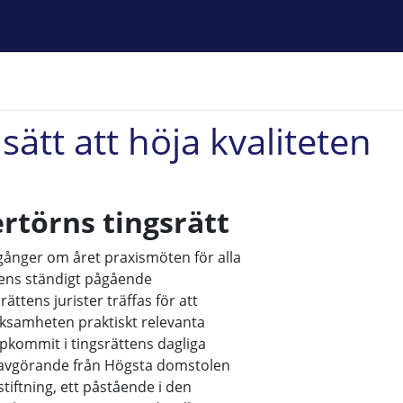
sätt att höja kvaliteten
rtörns tingsrätt
ra gånger om året praxismöten för alla
ttens ständigt pågående
ättens jurister träffas för att
ksamheten praktiskt relevanta
ppkommit i tingsrättens dagliga
t avgörande från Högsta domstolen
stiftning, ett påstående i den