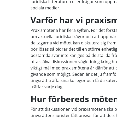
juridiska litteraturen eller frågor som up
sociala medier.
Varför har vi praxis
Praxismötena har flera syften. För det första
om aktuella juridiska frågor och att uppm
deltagarna vid mötet kan diskutera sig fram 
bör lösas så bidrar det till en större enhet
bestämda svar inte kan ges på de ställda fr
ofta själva diskussionen vägledning kring hu
viktigt mål med praxismötena är därför att 
givande som möjligt. Sedan är det ju framföra
tingsrätt träffa sina kollegor och få disk
träffar varje dag!
Hur förbereds möte
För att diskussionen vid praxismötena ska b
tingsrättens jurister fått ansvar för att dels 