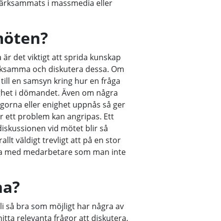
pmärksammats i massmedia eller
möten?
 är det viktigt att sprida kunskap
ärksamma och diskutera dessa. Om
till en samsyn kring hur en fråga
lighet i dömandet. Även om några
ågorna eller enighet uppnås så ger
r ett problem kan angripas. Ett
diskussionen vid mötet blir så
llt väldigt trevligt att på en stor
utera med medarbetare som man inte
na?
li så bra som möjligt har några av
hitta relevanta frågor att diskutera,