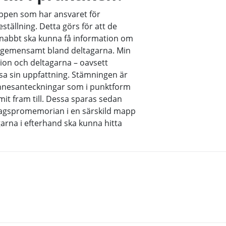
uppen som har ansvaret för
eställning. Detta görs för att de
snabbt ska kunna få information om
ar gemensamt bland deltagarna. Min
ssion och deltagarna – oavsett
isa sin uppfattning. Stämningen är
innesanteckningar som i punktform
t fram till. Dessa sparas sedan
agspromemorian i en särskild mapp
garna i efterhand ska kunna hitta