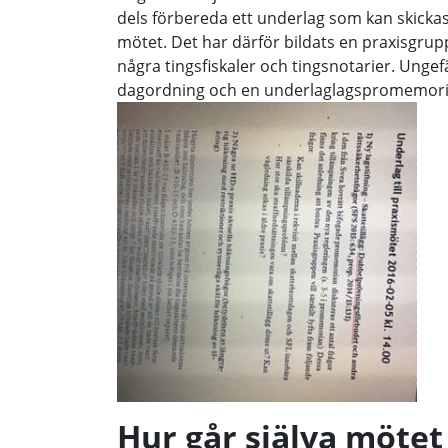
dels förbereda ett underlag som kan skickas 
mötet. Det har därför bildats en praxisgru
några tingsfiskaler och tingsnotarier. Ungef
dagordning och en underlaglagspromemoria 
Hur går själva mötet 