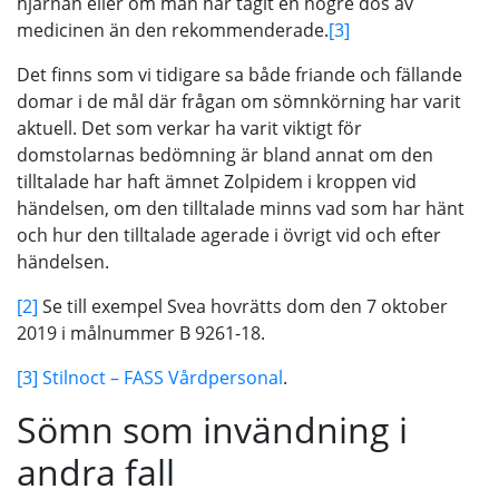
hjärnan eller om man har tagit en högre dos av
medicinen än den rekommenderade.
[3]
Det finns som vi tidigare sa både friande och fällande
domar i de mål där frågan om sömnkörning har varit
aktuell. Det som verkar ha varit viktigt för
domstolarnas bedömning är bland annat om den
tilltalade har haft ämnet Zolpidem i kroppen vid
händelsen, om den tilltalade minns vad som har hänt
och hur den tilltalade agerade i övrigt vid och efter
händelsen.
[2]
Se till exempel Svea hovrätts dom den 7 oktober
2019 i målnummer B 9261-18.
[3]
Stilnoct – FASS Vårdpersonal
.
Sömn som invändning i
andra fall