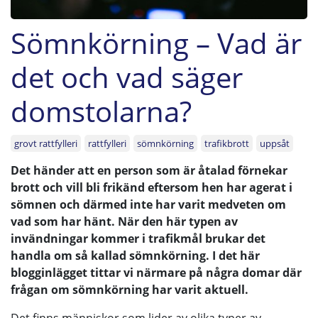
Sömnkörning – Vad är
det och vad säger
domstolarna?
grovt rattfylleri
rattfylleri
sömnkörning
trafikbrott
uppsåt
Det händer att en person som är åtalad förnekar
brott och vill bli frikänd eftersom hen har agerat i
sömnen och därmed inte har varit medveten om
vad som har hänt. När den här typen av
invändningar kommer i trafikmål brukar det
handla om så kallad sömnkörning. I det här
blogginlägget tittar vi närmare på några domar där
frågan om sömnkörning har varit aktuell.
Det finns människor som lider av olika typer av