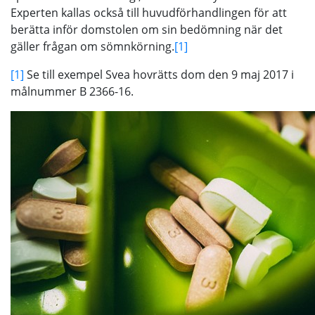
Experten kallas också till huvudförhandlingen för att
berätta inför domstolen om sin bedömning när det
gäller frågan om sömnkörning.
[1]
[1]
Se till exempel Svea hovrätts dom den 9 maj 2017 i
målnummer B 2366-16.