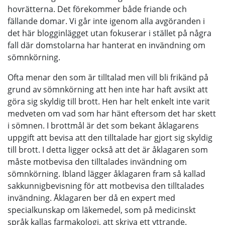
hovrätterna. Det förekommer både friande och
fällande domar. Vi går inte igenom alla avgöranden i
det här blogginlägget utan fokuserar i stället på några
fall där domstolarna har hanterat en invändning om
sömnkörning.
Ofta menar den som är tilltalad men vill bli frikänd på
grund av sömnkörning att hen inte har haft avsikt att
göra sig skyldig till brott. Hen har helt enkelt inte varit
medveten om vad som har hänt eftersom det har skett
i sömnen. I brottmål är det som bekant åklagarens
uppgift att bevisa att den tilltalade har gjort sig skyldig
till brott. I detta ligger också att det är åklagaren som
måste motbevisa den tilltalades invändning om
sömnkörning. Ibland lägger åklagaren fram så kallad
sakkunnigbevisning för att motbevisa den tilltalades
invändning. Åklagaren ber då en expert med
specialkunskap om läkemedel, som på medicinskt
språk kallas farmakologi, att skriva ett yttrande.