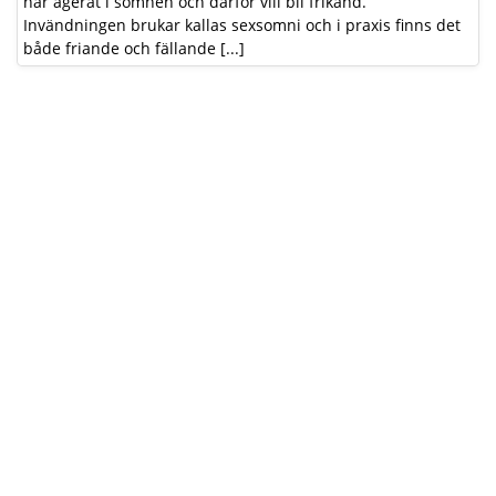
har agerat i sömnen och därför vill bli frikänd.
Invändningen brukar kallas sexsomni och i praxis finns det
både friande och fällande [...]