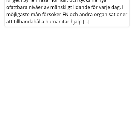
Kriget i Syrien rasar för fullt och tycks nå nya
ofattbara nivåer av mänskligt lidande för varje dag. I
möjligaste mån försöker FN och andra organisationer
att tillhandahålla humanitär hjälp [...]