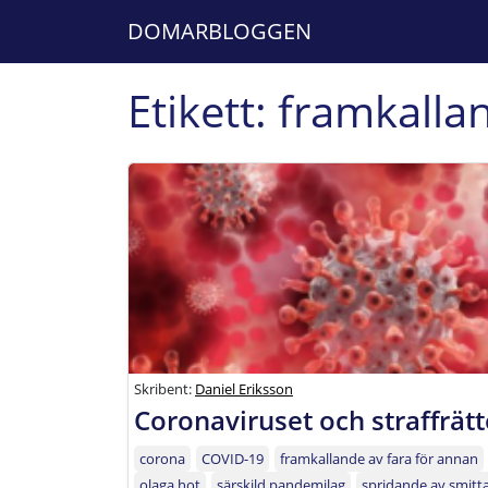
DOMARBLOGGEN
Etikett:
framkallan
Skribent:
Daniel Eriksson
Coronaviruset och straffrät
corona
COVID-19
framkallande av fara för annan
olaga hot
särskild pandemilag
spridande av smitt