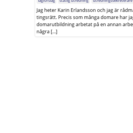
lagförslag
statlig utredning
utredningssekreterare
Jag heter Karin Erlandsson och jag är råd
tingsrätt. Precis som många domare har jag
domarutbildning arbetat på en annan arbe
några [...]