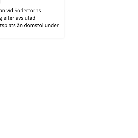
man vid Södertörns
 efter avslutad
tsplats än domstol under