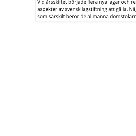
Vid årsskiftet började flera nya lagar och r
aspekter av svensk lagstiftning att gälla. N
som särskilt berör de allmänna domstolarna