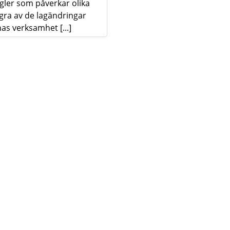
egler som påverkar olika
ågra av de lagändringar
s verksamhet [...]