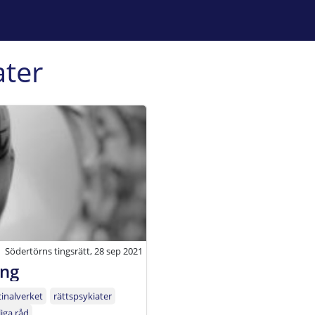
ater
Södertörns tingsrätt, 28 sep 2021
ing
inalverket
rättspsykiater
liga råd