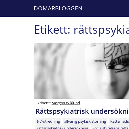
DOMARBLOGGEN
Etikett:
rättspsyki
Skribent:
Morgan Wiklund
Rättspsykiatrisk undersökn
§ 7-utredning
allvarlig psykisk störning
Rättsmedic
rättspsykiatrisk undersökning
Socialstyrelsens rätts