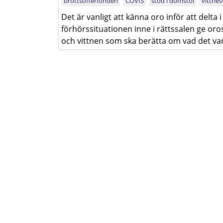
brottsofferfonden
COVIS
stöd i domstol
vittne
Det är vanligt att känna oro inför att delta i
förhörssituationen inne i rättssalen ge or
och vittnen som ska berätta om vad det var s