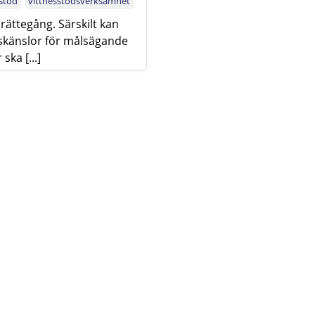
sstöd
vittnesstödsverksamhet
 rättegång. Särskilt kan
oskänslor för målsägande
ka [...]