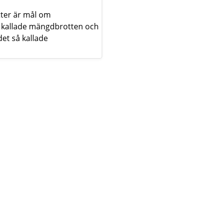
ätter är mål om
så kallade mängdbrotten och
et så kallade