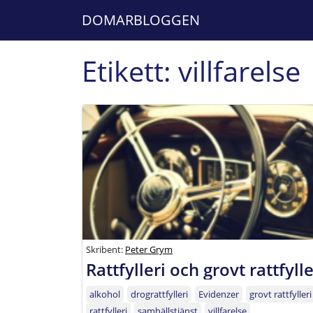
DOMARBLOGGEN
Etikett:
villfarelse
Skribent:
Peter Grym
Rattfylleri och grovt rattfylle
alkohol
drograttfylleri
Evidenzer
grovt rattfylleri
rattfylleri
samhällstjänst
villfarelse