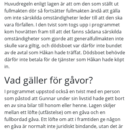
Huvudregeln enligt lagen är att om den som ställt ut
fullmakten dör så fortsätter fullmakten ändå att gälla
om inte särskilda omständigheter leder till att den ska
vara förfallen. I den tvist som togs upp i programmet
kom hovrätten fram till att det fanns sådana särskilda
omständigheter som gjorde att generalfullmakten inte
skulle vara giltig, och dödsboet var därför inte bundet
av de avtal som Håkan hade träffat. Dödsboet behövde
därför inte betala för de tjänster som Håkan hade köpt
in.
Vad gäller för gåvor?
I programmet uppstod också en tvist med en person
som påstod att Gunnar under sin livstid hade gett bort
en av sina bilar till honom eller henne. Lagen skiljer
mellan ett löfte (utfästelse) om en gåva och en
fullbordad gåva. Ett löfte om att i framtiden ge någon
en gåva är normalt inte juridiskt bindande, utan det är