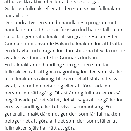
att utveckla aktiviteter för arbetslösa unga.
Gäller en fullmakt efter att den som skrivit fullmakten
har avlidit?
Den andra tvisten som behandlades i programmet
handlade om att Gunnar före sin död hade ställt ut en
så kallad generalfullmakt till sin granne Håkan. Efter
Gunnars död använde Håkan fullmakten för att träffa
en del avtal, och frågan för domstolarna blev då om de
avtalen var bindande för Gunnars dödsbo.
En fullmakt är en handling som ger den som får
fullmakten rätt att göra någonting för den som ställer
ut fullmaktens räkning, till exempel att sluta ett visst
avtal, ta emot en betalning eller att företräda en
person i en rättegång. Oftast är nog fullmakter också
begränsade på det sättet, det vill säga att de gäller för
en viss handling eller i ett visst sammanhang. En
generalfullmakt däremot ger den som får fullmakten
befogenhet att göra allt det som den som ställer ut
fullmakten själv har rätt att göra.