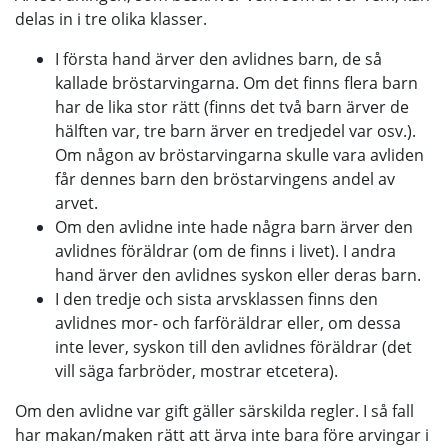
delas in i tre olika klasser.
I första hand ärver den avlidnes barn, de så
kallade bröstarvingarna. Om det finns flera barn
har de lika stor rätt (finns det två barn ärver de
hälften var, tre barn ärver en tredjedel var osv.).
Om någon av bröstarvingarna skulle vara avliden
får dennes barn den bröstarvingens andel av
arvet.
Om den avlidne inte hade några barn ärver den
avlidnes föräldrar (om de finns i livet). I andra
hand ärver den avlidnes syskon eller deras barn.
I den tredje och sista arvsklassen finns den
avlidnes mor- och farföräldrar eller, om dessa
inte lever, syskon till den avlidnes föräldrar (det
vill säga farbröder, mostrar etcetera).
Om den avlidne var gift gäller särskilda regler. I så fall
har makan/maken rätt att ärva inte bara före arvingar i