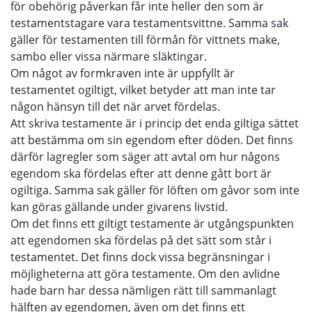
för obehörig påverkan får inte heller den som är
testamentstagare vara testamentsvittne. Samma sak
gäller för testamenten till förmån för vittnets make,
sambo eller vissa närmare släktingar.
Om något av formkraven inte är uppfyllt är
testamentet ogiltigt, vilket betyder att man inte tar
någon hänsyn till det när arvet fördelas.
Att skriva testamente är i princip det enda giltiga sättet
att bestämma om sin egendom efter döden. Det finns
därför lagregler som säger att avtal om hur någons
egendom ska fördelas efter att denne gått bort är
ogiltiga. Samma sak gäller för löften om gåvor som inte
kan göras gällande under givarens livstid.
Om det finns ett giltigt testamente är utgångspunkten
att egendomen ska fördelas på det sätt som står i
testamentet. Det finns dock vissa begränsningar i
möjligheterna att göra testamente. Om den avlidne
hade barn har dessa nämligen rätt till sammanlagt
hälften av egendomen, även om det finns ett