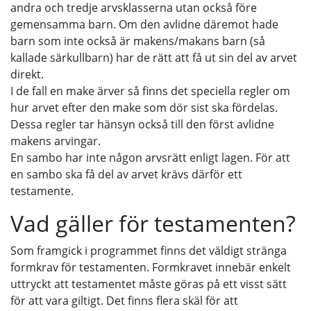
andra och tredje arvsklasserna utan också före
gemensamma barn. Om den avlidne däremot hade
barn som inte också är makens/makans barn (så
kallade särkullbarn) har de rätt att få ut sin del av arvet
direkt.
I de fall en make ärver så finns det speciella regler om
hur arvet efter den make som dör sist ska fördelas.
Dessa regler tar hänsyn också till den först avlidne
makens arvingar.
En sambo har inte någon arvsrätt enligt lagen. För att
en sambo ska få del av arvet krävs därför ett
testamente.
Vad gäller för testamenten?
Som framgick i programmet finns det väldigt stränga
formkrav för testamenten. Formkravet innebär enkelt
uttryckt att testamentet måste göras på ett visst sätt
för att vara giltigt. Det finns flera skäl för att