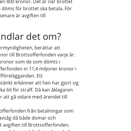
ten 800 kronor. Det är när brottet
 döms för brottet ska betala. För
enare är avgiften till
ndlar det om?
ermyndigheten, berättar att
nor till Brottsofferfonden varje år.
 kronor som de som dömts i
ferfonden in 11,4 miljoner kronor i
förelägganden. Ett
änkt erkänner att hen har gjort sig
 ska bli för straff. Då kan åklagaren
r att gå vidare med ärendet till
sofferfonden från betalningar som
 avsåg då både domar och
avgiften till Brottsofferfonden.