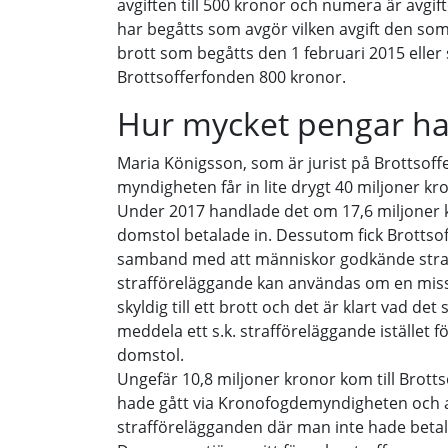
avgiften till 500 kronor och numera är avgif
har begåtts som avgör vilken avgift den som
brott som begåtts den 1 februari 2015 eller s
Brottsofferfonden 800 kronor.
Hur mycket pengar ha
Maria Königsson, som är jurist på Brottsoff
myndigheten får in lite drygt 40 miljoner kro
Under 2017 handlade det om 17,6 miljoner
domstol betalade in. Dessutom fick Brottsof
samband med att människor godkände straf
strafföreläggande kan användas om en misst
skyldig till ett brott och det är klart vad det
meddela ett s.k. strafföreläggande istället fö
domstol.
Ungefär 10,8 miljoner kronor kom till Brott
hade gått via Kronofogdemyndigheten och
strafförelägganden där man inte hade betalt 