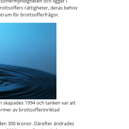
soffermyndigheten och ligger i
ottsoffers rättigheter, deras behov
trum för brottsofferfrågor.
en skapades 1994 och tanken var att
former av brottsofferinriktad
onden 300 kronor. Därefter ändrades