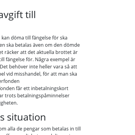
gift till
an döma till fängelse för ska
giften ska betalas även om den dömde
det räcker att det aktuella brottet är
ill fängelse för. Några exempel är
Det behöver inte heller vara så att
mpel vid misshandel, för att man ska
fferfonden
fonden får ett inbetalningskort
ar trots betalningspåminnelser
igheten.
s situation
 alla de pengar som betalas in till