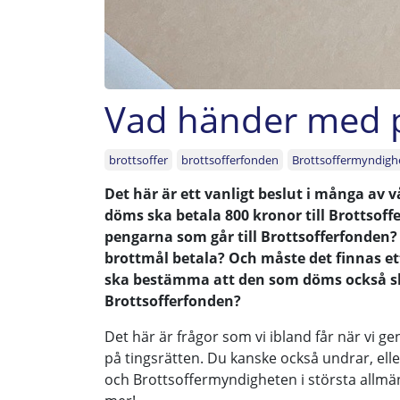
Vad händer med p
brottsoffer
brottsofferfonden
Brottsoffermyndigh
Det här är ett vanligt beslut i många av
döms ska betala 800 kronor till Brottso
pengarna som går till Brottsofferfonden?
brottmål betala? Och måste det finnas ett
ska bestämma att den som döms också ska 
Brottsofferfonden?
Det här är frågor som vi ibland får när vi
på tingsrätten. Du kanske också undrar, ell
och Brottsoffermyndigheten i största allmän