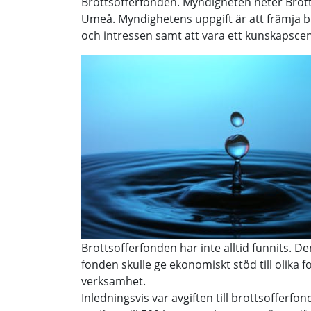
Brottsofferfonden. Myndigheten heter Brott
Umeå. Myndighetens uppgift är att främja br
och intressen samt att vara ett kunskapscen
Brottsofferfonden har inte alltid funnits. D
fonden skulle ge ekonomiskt stöd till olika 
verksamhet.
Inledningsvis var avgiften till brottsofferf