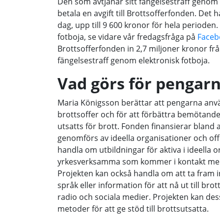
Den som avtjänar sitt fängelsestraff genom 
betala en avgift till Brottsofferfonden. Det
dag, upp till 9 600 kronor för hela perioden
fotboja, se vidare vår fredagsfråga på
Faceb
Brottsofferfonden in 2,7 miljoner kronor fr
fängelsestraff genom elektronisk fotboja.
Vad görs för pengar
Maria Königsson berättar att pengarna anv
brottsoffer och för att förbättra bemötande
utsatts för brott. Fonden finansierar bland
genomförs av ideella organisationer och of
handla om utbildningar för aktiva i ideella o
yrkesverksamma som kommer i kontakt med
Projekten kan också handla om att ta fram i
språk eller information för att nå ut till brott
radio och sociala medier. Projekten kan de
metoder för att ge stöd till brottsutsatta.