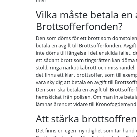
mer!
Vilka måste betala en av
Brottsofferfonden?
Den som döms för ett brott som domstolen k
betala en avgift till Brottsofferfonden. Av
inte döms till fängelse i det enskilda fallet, 
ett sådant brott som tingsrätten kan döma t
stöld, ringa narkotikabrott och misshandel. 
det finns ett klart brottsoffer, som till exe
vara skyldig att betala en avgift till Brottso
Den som ska betala en avgift till Brottsoffer
hemskickat från polisen. Om man inte betal
lämnas ärendet vidare till Kronofogdemynd
Att stärka brottsoffren
Det finns en egen myndighet som tar hand om