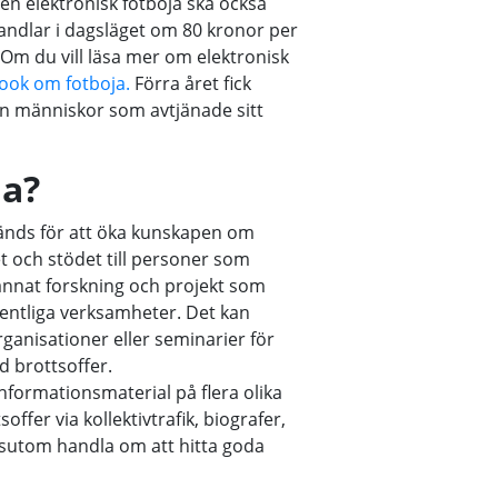
en elektronisk fotboja ska också
 handlar i dagsläget om 80 kronor per
. Om du vill läsa mer om elektronisk
ook om fotboja.
Förra året fick
ån människor som avtjänade sitt
na?
änds för att öka kunskapen om
t och stödet till personer som
 annat forskning och projekt som
fentliga verksamheter. Det kan
rganisationer eller seminarier för
 brottsoffer.
nformationsmaterial på flera olika
soffer via kollektivtrafik, biografer,
ssutom handla om att hitta goda