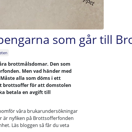
engarna som går till Br
eten
 våra brottmålsdomar. Den som
fferfonden. Men vad händer med
 Måste alla som döms i ett
 brottsoffer för att domstolen
betala en avgift till
 genomför våra brukarundersökningar
er är nyfiken på Brottsofferfonden
het. Läs bloggen så får du veta