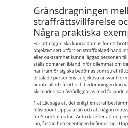
Gränsdragningen mel
straffrättsvillfarelse 
Några praktiska exem
För att någon ska kunna dömas för ett brott
objektivt sett utfört en straffbelagd handli
eller oaktsamhet kunna läggas personen till 
ställs domaren ibland inför dilemmat om d
har framför sig ska bedömas som straffrättsv
tilltalade personens subjektiva ansvar i for
är inte alltid så lätt och bedömningen kan va
Skillnaden kan åskådliggöras med följande 
1 a) Låt säga att det enligt en straffbestämm
blåsippor i Uppsala län och att någon mots
för Stockholms län. Anta därefter att en pe
län, fastän hen egentligen befinner sig i Upp