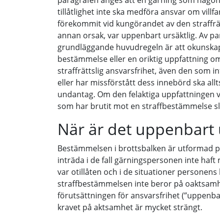
paragrafen anges att en gärning som någon b
tillåtlighet inte ska medföra ansvar om villfa
förekommit vid kungörandet av den straffrät
annan orsak, var uppenbart ursäktlig. Av pa
grundläggande huvudregeln är att okunskap
bestämmelse eller en oriktig uppfattning om 
straffrättslig ansvarsfrihet, även den som i
eller har missförstått dess innebörd ska allt
undantag. Om den felaktiga uppfattningen v
som har brutit mot en straffbestämmelse sli
När är det uppenbart u
Bestämmelsen i brottsbalken är utformad på 
inträda i de fall gärnings­personen inte haft
var otillåten och i de situationer persone
straffbestämmelsen inte beror på oaktsamh
förutsättningen för ansvarsfrihet (”uppenbar
kravet på aktsamhet är mycket strängt.