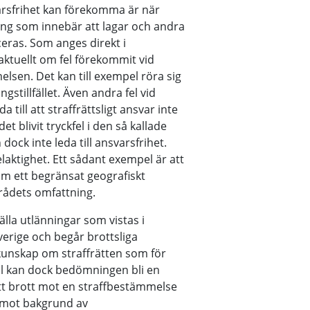
varsfrihet kan förekomma är när
dning som innebär att lagar och andra
ceras. Som anges direkt i
 aktuellt om fel förekommit vid
l­sen. Det kan till exempel röra sig
gstillfället. Även andra fel vid
till att straffrättsligt ansvar inte
t blivit tryckfel i den så kallade
dock inte leda till ansvarsfrihet.
laktighet. Ett sådant exempel är att
om ett begränsat geografiskt
rådets omfattning.
lla utlänningar som vistas i
verige och begår brottsliga
å kunskap om straffrätten som för
ll kan dock bedömningen bli en
tt brott mot en straffbestämmelse
 mot bakgrund av