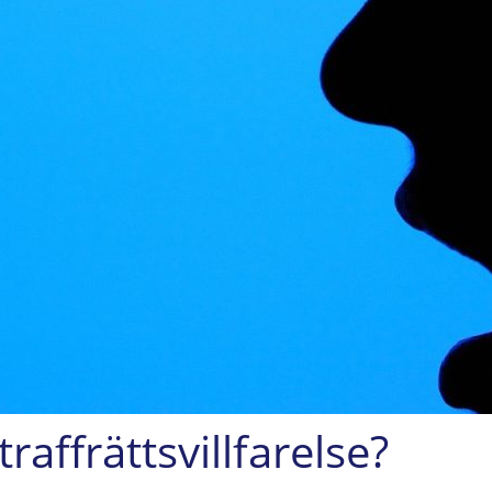
affrättsvillfarelse?