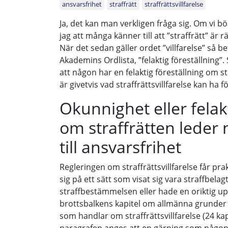
ansvarsfrihet
straffrätt
straffrättsvillfarelse
Ja, det kan man verkligen fråga sig. Om vi bö
jag att många känner till att ”straffrätt” är 
När det sedan gäller ordet ”villfarelse” så b
Akademins Ordlista, ”felaktig föreställning”. S
att någon har en felaktig föreställning om st
är givetvis vad straffrättsvillfarelse kan ha f
Okunnighet eller felak
om straffrätten leder 
till ansvarsfrihet
Regleringen om straffrättsvillfarelse får pr
sig på ett sätt som visat sig vara straffbelag
straffbestämmelsen eller hade en oriktig up
brottsbalkens kapitel om allmänna grunder f
som handlar om straffrättsvillfarelse (24 kap