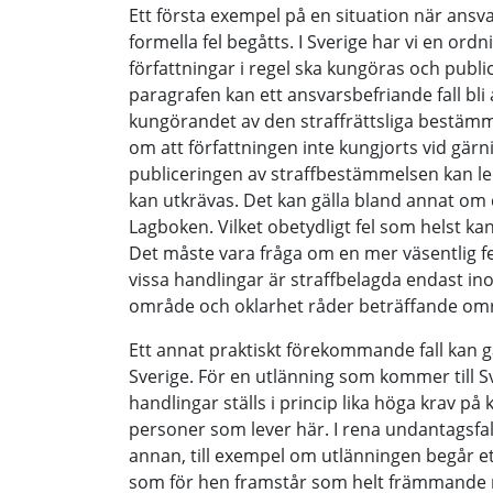
Ett första exempel på en situation när ans
formella fel begåtts. I Sverige har vi en or
författningar i regel ska kungöras och publi
paragrafen kan ett ansvarsbefriande fall bli
kungörandet av den straffrättsliga bestäm­me
om att författningen inte kungjorts vid gärnin
publiceringen av straffbestämmelsen kan leda 
kan utkrävas. Det kan gälla bland annat om de
Lagboken. Vilket obetydligt fel som helst kan 
Det måste vara fråga om en mer väsentlig fe
vissa handlingar är straffbelagda endast in
område och oklarhet råder beträffande om
Ett annat praktiskt förekommande fall kan gä
Sverige. För en utlänning som kommer till S
handlingar ställs i princip lika höga krav p
personer som lever här. I rena undantagsfa
annan, till exempel om utlänningen begår e
som för hen framstår som helt främmande