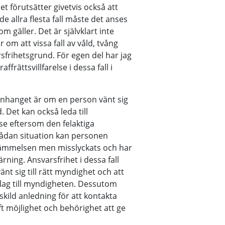
t förutsätter givetvis också att
de allra flesta fall måste det anses
m gäller. Det är självklart inte
m att vissa fall av våld, tvång
sfrihetsgrund. För egen del har jag
frättsvillfarelse i dessa fall i
anhanget är om en person vänt sig
. Det kan också leda till
lse eftersom den felaktiga
sådan situation kan personen
estämmelsen men misslyckats och har
rning. Ansvarsfrihet i dessa fall
nt sig till rätt myndighet och att
rlag till myndigheten. Dessutom
kild anledning för att kontakta
 möjlighet och behörighet att ge