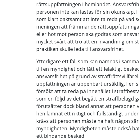
rättsuppfattningen i hemlandet. Ansvarsfrihe
personen inte kan lastas för sin okunskap. I 
som klart oaktsamt att inte ta reda på vad so
meningen att främmande rättsuppfattningar o
eller hot mot person ska godtas som ansvar
mycket svårt att tro att en invändning om straf
praktiken skulle leda till ansvarsfrihet.
Ytterligare ett fall som kan nämnas i samm
till en myndighet och fått ett felaktigt besked
ansvarsfrihet på grund av straffrättsvillfare
uppfattningen är uppenbart ursäktlig. I en 
försökt att ta reda på innehållet i straffb
som en följd av det begått en straffbelagd gä
förutsätter dock bland annat att personen vä
hen lämnat ett riktigt och fullständigt unde
krävs att personen måste ha haft någon särs
myndigheten. Myndigheten måste också haft
ett bindande besked.