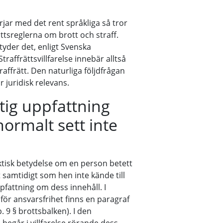
rjar med det rent språkliga så tror
rättsreglerna om brott och straff.
etyder det, enligt Svenska
traffrättsvillfarelse innebär alltså
raffrätt. Den naturliga följdfrågan
ör juridisk relevans.
tig uppfattning
normalt sett inte
aktisk betydelse om en person betett
t samtidigt som hen inte kände till
pfattning om dess innehåll. I
ör ansvarsfrihet finns en paragraf
. 9 § brottsbalken). I den