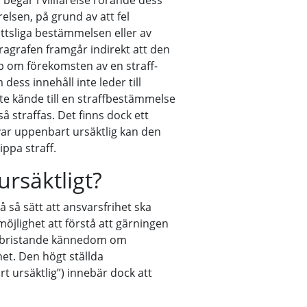
egår i villfarelse rörande dess
relsen, på grund av att fel
tsliga bestämmel­sen eller av
ragrafen framgår indirekt att den
 om förekomsten av en straff­
dess innehåll inte leder till
nte kände till en straffbestämmelse
så straffas. Det finns dock ett
ar uppenbart ursäktlig kan den
ppa straff.
rsäktligt?
så sätt att ansvarsfrihet ska
 möjlighet att förstå att gärningen
ns bristande kännedom om
et. Den högt ställda
t ursäktlig”) innebär dock att