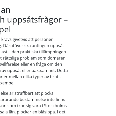
lan
och uppsåtsfrågor –
pel
 krävs givetvis att personen
ng. Därutöver ska antingen uppsåt
last. I den praktiska tillämpningen
et rättsliga problem som domaren
illfarelse eller en fråga om den
m av uppsåt eller oaktsamhet. Detta
rier mellan olika typer av brott.
exempel.
else är straffbart att plocka
vararande bestämmelse inte finns
rson som tror sig vara i Stockholms
sala län, plockar en blåsippa. I det