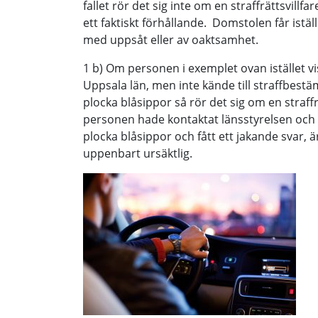
fallet rör det sig inte om en straffrättsvill
ett faktiskt förhållande. Domstolen får ist
med uppsåt eller av oaktsamhet.
1 b) Om personen i exemplet ovan istället vi
Uppsala län, men inte kände till straffbes
plocka blåsippor så rör det sig om en straffrä
personen hade kontaktat länsstyrelsen och st
plocka blåsippor och fått ett jakande svar, är
uppenbart ursäktlig.