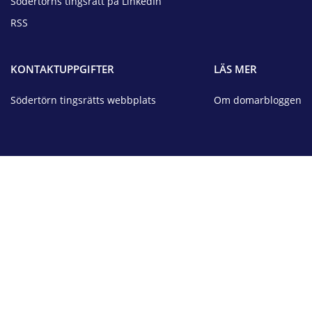
Södertörns tingsrätt på LinkedIn
RSS
KONTAKTUPPGIFTER
LÄS MER
Södertörn tingsrätts webbplats
Om domarbloggen