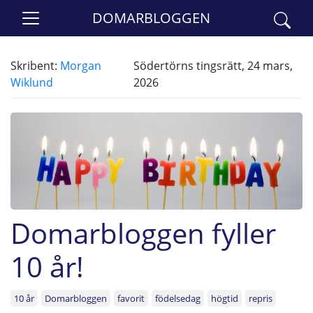
DOMARBLOGGEN
Skribent:
Morgan
Södertörns tingsrätt, 24 mars,
Wiklund
2026
Domarbloggen fyller
10 år!
10 år
Domarbloggen
favorit
födelsedag
högtid
repris