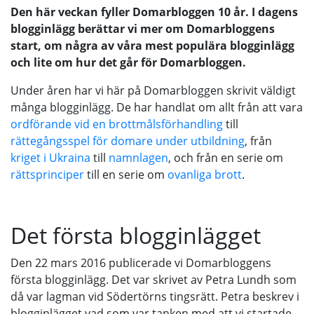
Den här veckan fyller Domarbloggen 10 år. I dagens
blogginlägg berättar vi mer om Domarbloggens
start, om några av våra mest populära blogginlägg
och lite om hur det går för Domarbloggen.
Under åren har vi här på Domarbloggen skrivit väldigt
många blogginlägg. De har handlat om allt från att vara
ordförande vid en brottmålsförhandling
till
rättegångsspel för domare under utbildning
, från
kriget i Ukraina
till
namnlagen
, och från en serie om
rättsprinciper
till en serie om
ovanliga brott
.
Det första blogginlägget
Den 22 mars 2016 publicerade vi Domarbloggens
första blogginlägg. Det var skrivet av Petra Lundh som
då var lagman vid Södertörns tingsrätt. Petra beskrev i
blogginlägget vad som var tanken med att vi startade