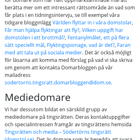
för domare som har haft uppmärksammade mål att
berätta mer om ett intressant rättsområde än vad som
får plats i en tidningsintervju, se till exempel våra
tidigare blogginlägg
Världen flyttar in i våra domstolar
,
Får man hjälpa flyktingar att fly?
,
Vilken uppgift har
domstolen i ett brottmål?
,
Fentanylmålet, ett på flera
sätt speciellt mål
,
Flyktingspionage, vad är det?
,
Faran
med att tala ut på sociala medier
. Det är också möjligt
för läsarna att komma med förslag på vad vi ska skriva
om genom att kontakta Domarbloggen på vår
mailadress
sodertorns.tingsratt.domarbloggen@dom.se
.
Mediedomare
Vi har dessutom bildat en särskild grupp av
mediedomare på tingsrätten. Deras kontaktuppgifter
och specialintressen framgår av tingsrättens hemsida
Tingsrätten och media – Södertörns tingsrätt
(domstol.se)
. Det är domare som är beredda att svara