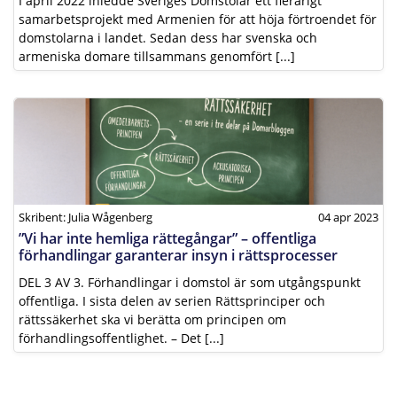
I april 2022 inledde Sveriges Domstolar ett flerårigt
samarbetsprojekt med Armenien för att höja förtroendet för
domstolarna i landet. Sedan dess har svenska och
armeniska domare tillsammans genomfört [...]
Skribent: Julia Wågenberg
04 apr 2023
”Vi har inte hemliga rättegångar” – offentliga
förhandlingar garanterar insyn i rättsprocesser
DEL 3 AV 3. Förhandlingar i domstol är som utgångspunkt
offentliga. I sista delen av serien Rättsprinciper och
rättssäkerhet ska vi berätta om principen om
förhandlingsoffentlighet. – Det [...]