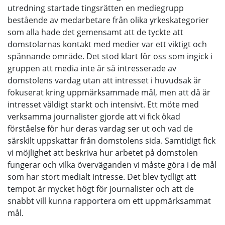
utredning startade tingsrätten en mediegrupp
bestående av medarbetare från olika yrkeskategorier
som alla hade det gemensamt att de tyckte att
domstolarnas kontakt med medier var ett viktigt och
spännande område. Det stod klart för oss som ingick i
gruppen att media inte är så intresserade av
domstolens vardag utan att intresset i huvudsak är
fokuserat kring uppmärksammade mål, men att då är
intresset väldigt starkt och intensivt. Ett möte med
verksamma journalister gjorde att vi fick ökad
förståelse för hur deras vardag ser ut och vad de
särskilt uppskattar från domstolens sida. Samtidigt fick
vi möjlighet att beskriva hur arbetet på domstolen
fungerar och vilka överväganden vi måste göra i de mål
som har stort medialt intresse. Det blev tydligt att
tempot är mycket högt för journalister och att de
snabbt vill kunna rapportera om ett uppmärksammat
mål.