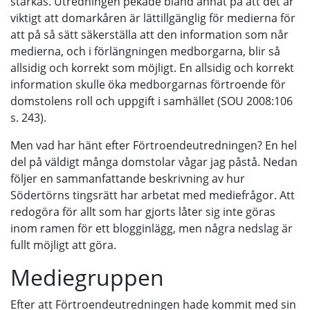
stärkas. Utredningen pekade bland annat på att det är
viktigt att domarkåren är lättillgänglig för medierna för
att på så sätt säkerställa att den information som når
medierna, och i förlängningen medborgarna, blir så
allsidig och korrekt som möjligt. En allsidig och korrekt
information skulle öka medborgarnas förtroende för
domstolens roll och uppgift i samhället (SOU 2008:106
s. 243).
Men vad har hänt efter Förtroendeutredningen? En hel
del på väldigt många domstolar vågar jag påstå. Nedan
följer en sammanfattande beskrivning av hur
Södertörns tingsrätt har arbetat med mediefrågor. Att
redogöra för allt som har gjorts låter sig inte göras
inom ramen för ett blogginlägg, men några nedslag är
fullt möjligt att göra.
Mediegruppen
Efter att Förtroendeutredningen hade kommit med sin