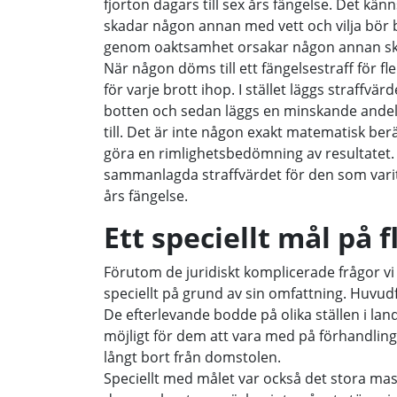
fjorton dagars till sex års fängelse. Det känn
skadar någon annan med vett och vilja bör
genom oaktsamhet orsakar någon annan s
När någon döms till ett fängelsestraff för fl
för varje brott ihop. I stället läggs straffvärd
botten och sedan läggs en minskande andel 
till. Det är inte någon exakt matematisk be
göra en rimlighetsbedömning av resultatet. V
sammanlagda straffvärdet för den som varit
års fängelse.
Ett speciellt mål på f
Förutom de juridiskt komplicerade frågor v
speciellt på grund av sin omfattning. Huvud
De efterlevande bodde på olika ställen i la
möjligt för dem att vara med på förhandli
långt bort från domstolen.
Speciellt med målet var också det stora mass