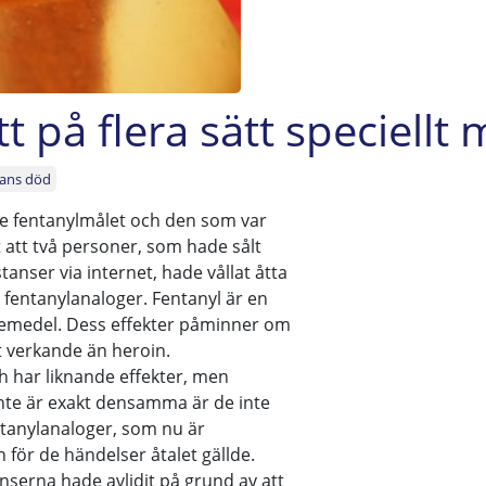
t på flera sätt speciellt 
nans död
ade fentanylmålet och den som var
t att två personer, som hade sålt
anser via internet, hade vållat åtta
 fentanylanaloger. Fentanyl är en
äkemedel. Dess effekter påminner om
t verkande än heroin.
ch har liknande effekter, men
te är exakt densamma är de inte
entanylanaloger, som nu är
 för de händelser åtalet gällde.
serna hade avlidit på grund av att