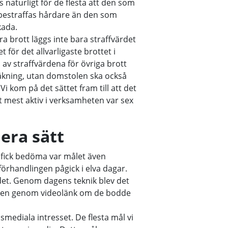
s naturligt för de flesta att den som
 bestraffas hårdare än den som
kada.
era brott läggs inte bara straffvärdet
et för det allvarligaste brottet i
av straffvärdena för övriga brott
räkning, utan domstolen ska också
i kom på det sättet fram till att det
 mest aktiv i verksamheten var sex
lera sätt
i fick bedöma var målet även
förhandlingen pågick i elva dagar.
ndet. Genom dagens teknik blev det
ngen genom videolänk om de bodde
mediala intresset. De flesta mål vi