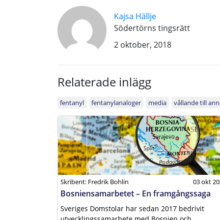
Kajsa Hällje
Södertörns tingsrätt
2 oktober, 2018
Relaterade inlägg
fentanyl
fentanylanaloger
media
vållande till an
Skribent: Fredrik Bohlin
03 okt 2
Bosniensamarbetet – En framgångssaga
Sveriges Domstolar har sedan 2017 bedrivit
utvecklingssamarbete med Bosnien och