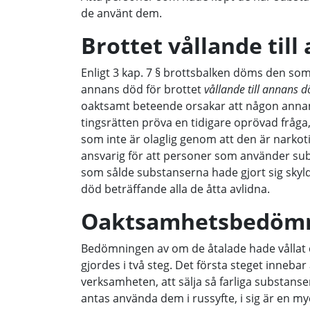
de använt dem.
Brottet vållande til
Enligt 3 kap. 7 § brottsbalken döms den so
annans död för brottet
vållande till annans 
oaktsamt beteende orsakar att någon annan 
tingsrätten pröva en tidigare oprövad fråga
som inte är olaglig genom att den är narkotik
ansvarig för att personer som använder subs
som sålde substanserna hade gjort sig skyldig
död beträffande alla de åtta avlidna.
Oaktsamhetsbedöm
Bedömningen av om de åtalade hade vållat
gjordes i två steg. Det första steget innebar
verksamheten, att sälja så farliga substans
antas använda dem i russyfte, i sig är en my