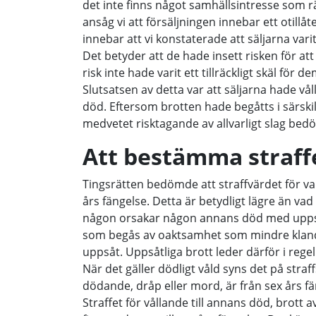
det inte finns något samhällsintresse som 
ansåg vi att försäljningen innebar ett otillå
innebar att vi konstaterade att säljarna va
Det betyder att de hade insett risken för at
risk inte hade varit ett tillräckligt skäl för 
Slutsatsen av detta var att säljarna hade vå
död. Eftersom brotten hade begåtts i särski
medvetet risktagande av allvarligt slag be
Att bestämma straff
Tingsrätten bedömde att straffvärdet för var
års fängelse. Detta är betydligt lägre än 
någon orsakar någon annans död med uppsåt.
som begås av oaktsamhet som mindre klan
uppsåt. Uppsåtliga brott leder därför i regel
När det gäller dödligt våld syns det på straff
dödande, dråp eller mord, är från sex års fäng
Straffet för vållande till annans död, brott 