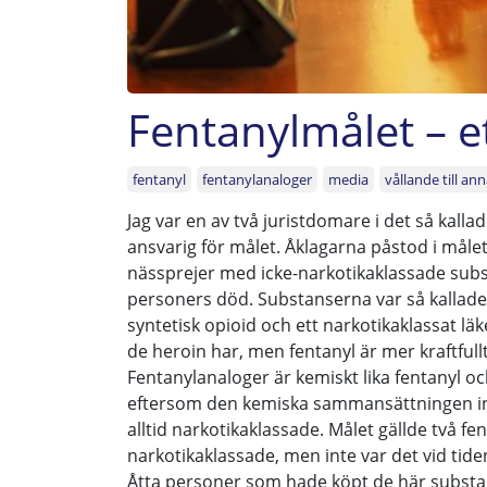
Fentanylmålet – et
fentanyl
fentanylanaloger
media
vållande till an
Jag var en av två juristdomare i det så kall
ansvarig för målet. Åklagarna påstod i måle
nässprejer med icke-narkotikaklassade subst
personers död. Substanserna var så kallade
syntetisk opioid och ett narkotikaklassat l
de heroin har, men fentanyl är mer kraftfull
Fentanylanaloger är kemiskt lika fentanyl o
eftersom den kemiska sammansättningen in
alltid narkotikaklassade. Målet gällde två f
narkotikaklassade, men inte var det vid tiden
Åtta personer som hade köpt de här substan