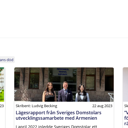
nans död
023
Skribent: Ludvig Becking
22 aug 2023
Sk
Lägesrapport från Sveriges Domstolars
”
utvecklingssamarbete med Armenien
f
r
I april 2022 inledde Sveriges Domstolar ett