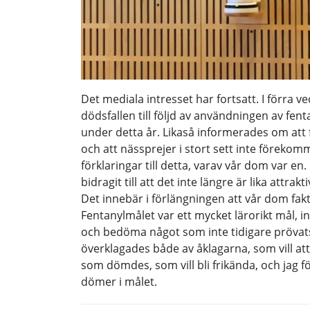
Det mediala intresset har fortsatt. I förra 
dödsfallen till följd av användningen av fe
under detta år. Likaså informerades om att f
och att nässprejer i stort sett inte förekomm
förklaringar till detta, varav vår dom var e
bidragit till att det inte längre är lika attra
Det innebär i förlängningen att vår dom faktis
Fentanylmålet var ett mycket lärorikt mål, in
och bedöma något som inte tidigare prövats
överklagades både av åklagarna, som vill att
som dömdes, som vill bli frikända, och jag f
dömer i målet.