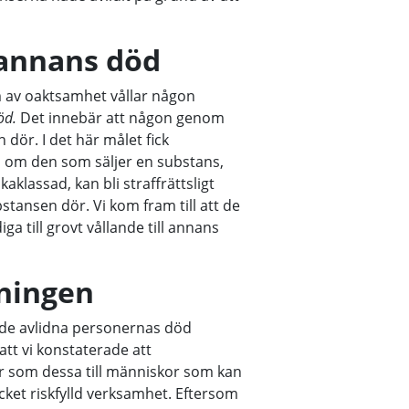
l annans död
m av oaktsamhet vållar någon
död.
Det innebär att någon genom
dör. I det här målet fick
, om den som säljer en substans,
aklassad, kan bli straffrättsligt
tansen dör. Vi kom fram till att de
a till grovt vållande till annans
ningen
 de avlidna personernas död
 att vi konstaterade att
er som dessa till människor som kan
cket riskfylld verksamhet. Eftersom