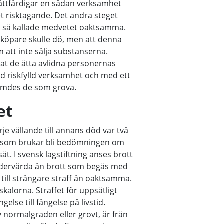
rättfärdigar en sådan verksamhet
tet risktagande. Det andra steget
rit så kallade medvetet oaktsamma.
t köpare skulle dö, men att denna
dem att inte sälja substanserna.
llat de åtta avlidna personernas
ld riskfylld verksamhet och med ett
dömdes de som grova.
et
je vållande till annans död var två
vad som brukar bli bedömningen om
 I svensk lagstiftning anses brott
dervärda än brott som begås med
 till strängare straff än oaktsamma.
skalorna. Straffet för uppsåtligt
else till fängelse på livstid.
av normalgraden eller grovt, är från