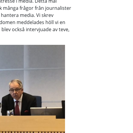
tresse i media. Detta mål
k många frågor från journalister
ch hantera media. Vi skrev
domen meddelades höll vi en
 blev också intervjuade av teve,