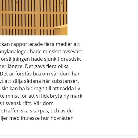
veckan rapporterade flera medier att
ntanylanaloger hade minskat avsevärt
örsäljningen hade sjunkit drastiskt
er längre. Det gavs flera olika
n. Det är förstås bra om vår dom har
ktivt att sälja sådana här substanser.
kt kan ha bidragit till att rädda liv.
te minst för att vi fick bryta ny mark
 i svensk rätt. Vår dom
 straffen ska skärpas, och av de
öljer med intresse hur hovrätten