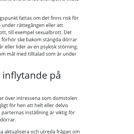
spunkt fattas om det finns risk för
under rättegången eller att
tt, till exempel sexualbrott. Det
ter förhör ske bakom stängda dörrar
eller lider av en psykisk störning.
om mål med tilltalad som är under
 inflytande på
erar över intressena som domstolen
gt för hen att helt eller delvis
parternas inställning är viktig för
dörrar.
ka aktualisera och utreda frågan om