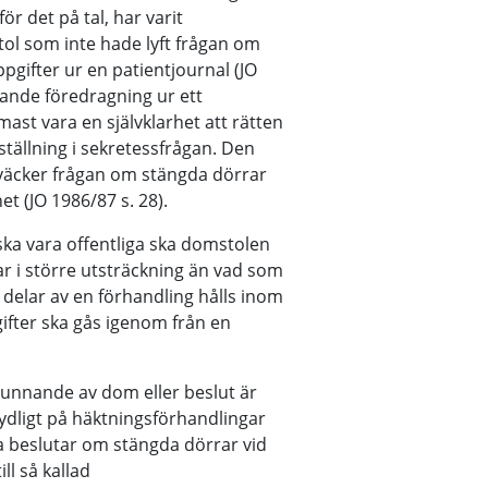
r det på tal, har varit
tol som inte hade lyft frågan om
pgifter ur en patientjournal (JO
ffande föredragning ur ett
mast vara en självklarhet att rätten
ställning i sekretessfrågan. Den
v väcker frågan om stängda dörrar
et (JO 1986/87 s. 28).
ska vara offentliga ska domstolen
r i större utsträckning än vad som
t delar av en förhandling hålls inom
ifter ska gås igenom från en
kunnande av dom eller beslut är
 tydligt på häktningsförhandlingar
a beslutar om stängda dörrar vid
ll så kallad