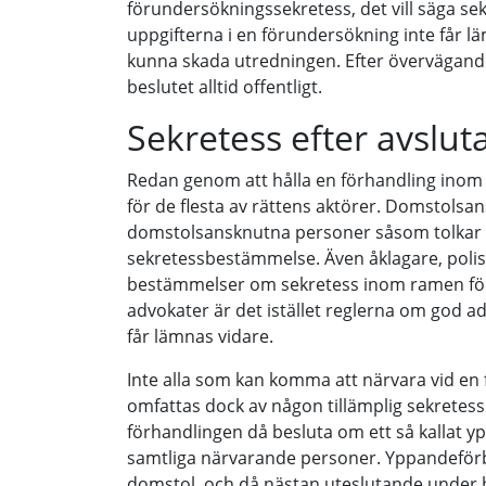
förundersökningssekretess, det vill säga sek
uppgifterna i en förundersökning inte får l
kunna skada utredningen. Efter övervägand
beslutet alltid offentligt.
Sekretess efter avslut
Redan genom att hålla en förhandling inom 
för de flesta av rättens aktörer. Domstolsan
domstolsansknutna personer såsom tolkar o
sekretessbestämmelse. Även åklagare, polis
bestämmelser om sekretess inom ramen för
advokater är det istället reglerna om god 
får lämnas vidare.
Inte alla som kan komma att närvara vid en
omfattas dock av någon tillämplig sekrete
förhandlingen då besluta om ett så kallat y
samtliga närvarande personer. Yppandeförbu
domstol, och då nästan uteslutande under 