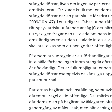
stängda dörrar, även om ingen av parterna fö
omdiskuterat. JO riktade kritik mot en doms
stängda dörrar när en part skulle föredra up
2009/10 s. 47). I ett tidigare JO-beslut beträ
rättspsykiatriskt utlåtande ansåg JO det när
uttryckligen frågar den tilltalade om hens in
omständigheten att den tilltalade inte själ
ska inte tolkas som att hen godtar offentligh
Eftersom huvudregeln är att förhandlingar 
inte hålla förhandlingen inom stängda dörra
är nödvändigt. Det är fullt möjligt att enbar
stängda dörrar exempelvis då känsliga uppg
patientjournal.
Parternas begäran och inställning, samt av
däremot i regel alltid offentliga. Det märks
där domstolen på begäran av åklagaren oft
genomgång av målet i sak, med hänvisning ti