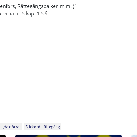
 Renfors, Rättegångsbalken m.m. (1
rna till 5 kap. 1-5 §.
ngda dörrar
Stickord: rättegång