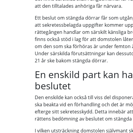
att den tilltalades anhöriga får närvara.
Ett beslut om stängda dörrar får som utgång
att sekretessbelagda uppgifter kommer upp 
rättegången handlar om särskilt känsliga bro
finns också stöd i lag för att domstolen lå
om den som ska förhöras är under femton år 
Under särskilda förutsättningar kan dessut
21 år ske bakom stängda dörrar.
En enskild part kan ha
beslutet
Den enskilde kan också till viss del dispon
ska beakta vid en förhandling och det är möjli
efterge sitt sekretesskydd. Detta innebär att 
rättens bedömning av beslutet om stängda 
I vilken utsträckning domstolen självmant s