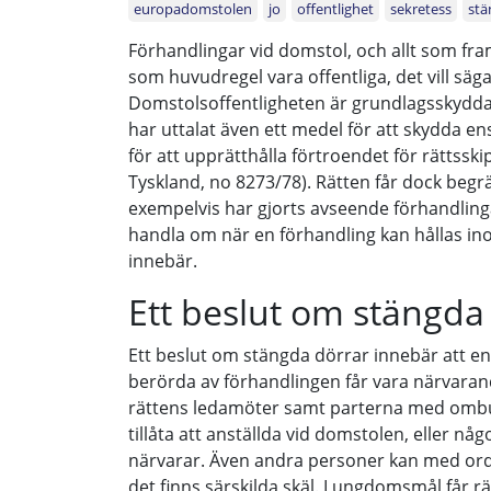
europadomstolen
jo
offentlighet
sekretess
stä
Förhandlingar vid domstol, och allt som fr
som huvudregel vara offentliga, det vill sä
Domstolsoffentligheten är grundlagsskyd
har uttalat även ett medel för att skydda e
för att upprätthålla förtroendet för rättssk
Tyskland, no 8273/78). Rätten får dock begrä
exempelvis har gjorts avseende förhandlinga
handla om när en förhandling kan hållas in
innebär.
Ett beslut om stängda
Ett beslut om stängda dörrar innebär att e
berörda av förhandlingen får vara närvaran
rättens ledamöter samt parterna med ombu
tillåta att anställda vid domstolen, eller nå
närvarar. Även andra personer kan med ordf
det finns särskilda skäl. I ungdomsmål får r