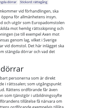
ngda dörrar
Stickord: rättegång
amkommer vid förhandlingen, ska
ga öppna för allmänhetens insyn.
dad och utgör som Europadomstolen
nskilda mot hemlig rättsskipning och
ipningen (se till exempel Axen mot
nsas genom lag, vilket i Sverige
r vid domstol. Det här inlägget ska
om stängda dörrar och vad det
 dörrar
nbart personerna som är direkt
de i rättssalen; som utgångspunkt
d. Rättens ordförande får även
gon som tjänstgör i utbildningssyfte
örandens tillåtelse få närvara om
ättens ordförande exempelvis tillåta