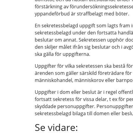
förstärkning av förundersökningssekretesse
yppandeförbud är straffbelagt med böter.
En sekretessbelagd uppgift som lagts fram 
sekretessbelagd under den fortsatta handl
beslutar om annat. Sekretessen upphör doc
den skiljer målet ifrån sig beslutar och i av
ska gälla för uppgifterna.
Uppgifter för vilka sekretessen ska bestå fö
ärenden som gäller särskild företrädare för 
människohandel, människorov eller barnpor
Uppgifter i dom eller beslut är i regel off
fortsatt sekretess för vissa delar, t ex för p
skyddade personuppgifter. Personuppgifterna
sekretessbelagd bilaga till domen eller beslu
Se vidare: