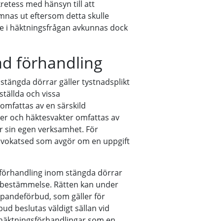
retess med hänsyn till att
ämnas ut eftersom detta skulle
e i häktningsfrågan avkunnas dock
ad förhandling
stängda dörrar gäller tystnadsplikt
ställda och vissa
mfattas av en särskild
er och häktesvakter omfattas av
 sin egen verksamhet. För
advokatsed som avgör om en uppgift
 förhandling inom stängda dörrar
ssbestämmelse. Rätten kan under
ppandeförbud, som gäller för
d beslutas väldigt sällan vid
häktningsförhandlingar som en