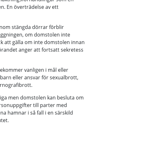
n. En överträdelse av ett
inom stängda dörrar förblir
äggningen, om domstolen inte
k att gälla om inte domstolen innan
görandet anger att fortsatt sekretess
rekommer vanligen i mål eller
barn eller ansvar för sexualbrott,
nografibrott.
entliga men domstolen kan besluta om
ersonuppgifter till parter med
 hamnar i så fall i en särskild
tet.