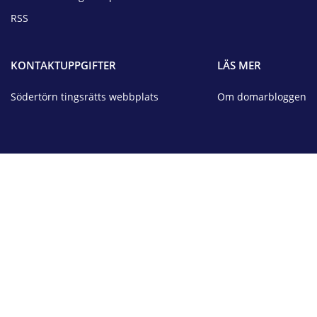
RSS
KONTAKTUPPGIFTER
LÄS MER
Södertörn tingsrätts webbplats
Om domarbloggen