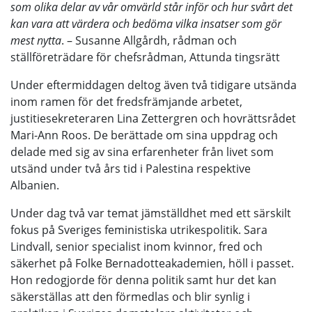
som olika delar av vår omvärld står inför och hur svårt det
kan vara att värdera och bedöma vilka insatser som gör
mest nytta
. – Susanne Allgårdh, rådman och
ställföreträdare för chefsrådman, Attunda tingsrätt
Under eftermiddagen deltog även två tidigare utsända
inom ramen för det fredsfrämjande arbetet,
justitiesekreteraren Lina Zettergren och hovrättsrådet
Mari-Ann Roos. De berättade om sina uppdrag och
delade med sig av sina erfarenheter från livet som
utsänd under två års tid i Palestina respektive
Albanien.
Under dag två var temat jämställdhet med ett särskilt
fokus på Sveriges feministiska utrikespolitik. Sara
Lindvall, senior specialist inom kvinnor, fred och
säkerhet på Folke Bernadotteakademien, höll i passet.
Hon redogjorde för denna politik samt hur det kan
säkerställas att den förmedlas och blir synlig i