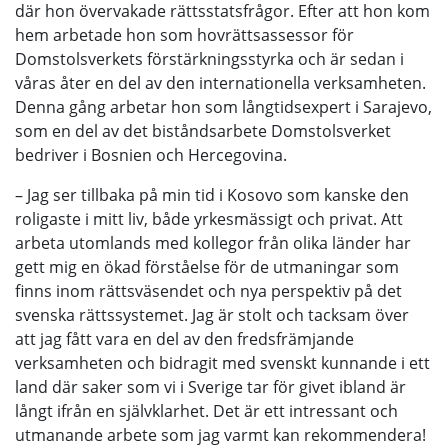
där hon övervakade rättsstatsfrågor. Efter att hon kom
hem arbetade hon som hovrättsassessor för
Domstolsverkets förstärkningsstyrka och är sedan i
våras åter en del av den internationella verksamheten.
Denna gång arbetar hon som långtidsexpert i Sarajevo,
som en del av det biståndsarbete Domstolsverket
bedriver i Bosnien och Hercegovina.
– Jag ser tillbaka på min tid i Kosovo som kanske den
roligaste i mitt liv, både yrkesmässigt och privat. Att
arbeta utomlands med kollegor från olika länder har
gett mig en ökad förståelse för de utmaningar som
finns inom rättsväsendet och nya perspektiv på det
svenska rättssystemet. Jag är stolt och tacksam över
att jag fått vara en del av den fredsfrämjande
verksamheten och bidragit med svenskt kunnande i ett
land där saker som vi i Sverige tar för givet ibland är
långt ifrån en självklarhet. Det är ett intressant och
utmanande arbete som jag varmt kan rekommendera!