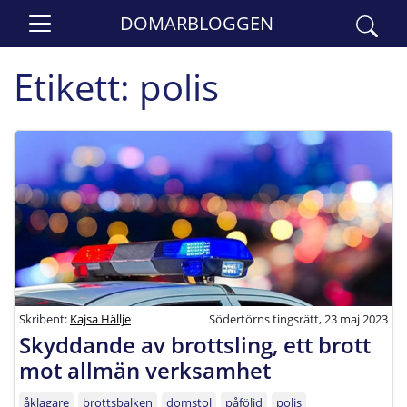
DOMARBLOGGEN
Etikett:
polis
Skribent:
Kajsa Hällje
Södertörns tingsrätt, 23 maj 2023
Skyddande av brottsling, ett brott
mot allmän verksamhet
åklagare
brottsbalken
domstol
påföljd
polis