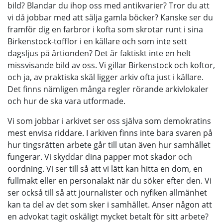
bild? Blandar du ihop oss med antikvarier? Tror du att
vi då jobbar med att sälja gamla böcker? Kanske ser du
framför dig en farbror i kofta som skrotar runt i sina
Birkenstock-tofflor i en källare och som inte sett
dagsljus på årtionden? Det är faktiskt inte en helt
missvisande bild av oss. Vi gillar Birkenstock och koftor,
och ja, av praktiska skäl ligger arkiv ofta just i källare.
Det finns nämligen många regler rörande arkivlokaler
och hur de ska vara utformade.
Vi som jobbar i arkivet ser oss själva som demokratins
mest envisa riddare. I arkiven finns inte bara svaren på
hur tingsrätten arbete går till utan även hur samhället
fungerar. Vi skyddar dina papper mot skador och
oordning. Vi ser till så att vi lätt kan hitta en dom, en
fullmakt eller en personalakt när du söker efter den. Vi
ser också till så att journalister och nyfiken allmänhet
kan ta del av det som sker i samhället. Anser någon att
en advokat tagit oskäligt mycket betalt för sitt arbete?