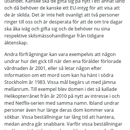
utlandet. Kanske ska de gifta sig på nytt i ett annat land
och då behöver de kanske ett EU-intyg för att visa att
de är skilda. Det är inte helt ovanligt att två personer
ringer till oss och är desperata för att de om tre dagar
ska åka iväg och gifta sig och de behöver nu sina
respektive skilsmässohandlingar från tidigare
äktenskap.
Andra förfrågningar kan vara exempelvis att någon
undrar hur det gick till när den ena förälder förlorade
vårdnaden år 2001, eller så letar någon efter
information om ett mord som kan ha hänt i södra
Stockholm år 1983. Vissa mål begärs ut med jämna
mellanrum. Till exempel blev domen i det så kallade
Helikopterrånet från år 2010 på nytt av intresse i och
med Netflix-serien med samma namn. Ibland undrar
personer även hur länge deras dom kommer vara
sökbar. Vissa beställningar tar lång tid att hantera,
medan andra går snabbare. Varför vissa beställningar