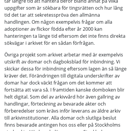
tar längre tid att hantera beror bland annat på vilka
uppgifter som är sökbara för tingsrätten och hur lång
tid det tar att sekretesspröva den allmänna
handlingen. Om någon exempelvis frågar om alla
adoptioner av flickor födda efter år 2000 kan
hanteringen ta länge tid eftersom det inte finns direkta
sökvägar i arkivet för en sådan förfrågan.
Övriga projekt som arkivet arbetar med är exempelvis
utskrift av domar och dagboksblad för inbindning. Vi
skickar dessa för inbindning eftersom lagen än så länge
kräver det. Förändringen till digitala underskrifter av
domar har dock väckt frågan om det kommer att
fortsätta att vara så. I framtiden kanske domboken blir
helt digital. Som del av arkivvård hör även gallring av
handlingar, förteckning av bevarade akter och
förberedelser som krävs inför leverans av äldre arkiv
till arkivinstitutioner. Alla domar och slutliga beslut
finns bevarade antingen hos oss eller på Stockholms