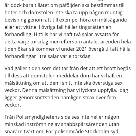
är dock bara tillåtet om påföljden ska bestämmas till
böter och domstolen inte ska ta upp någon muntlig
bevisning genom att till exempel höra en målsägande
eller ett vittne. I övriga fall håller tingsrätten en
förhandling. Hittills har vi haft två salar avsatta för
detta varje torsdag men eftersom antalet ärenden hela
tiden ökar så kommer vi under 2021 övergå till att hålla
förhandlingar i tre salar varje torsdag.
Vad gäller tiden som det tar från det att ett brott begås
till dess att domstolen meddelar dom har vi haft en
målsättning om att den i snitt inte ska överstiga sex
veckor. Denna målsättning har vi lyckats uppfylla. Idag
ligger genomsnittstiden nämligen strax över fem
veckor.
Från Polismyndighetens sida ses inte heller någon
minskad inströmning av snabbspårsärenden utan
snarare tvärt om. För polisområde Stockholm syd