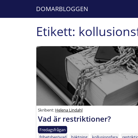
DOMARBLOGGEN
Etikett:
kollusions
Skribent:
Helena Lindahl
Vad är restriktioner?
Fredagsfrågan
frihetsberövad
häktning
kollusionsfara
restrikt