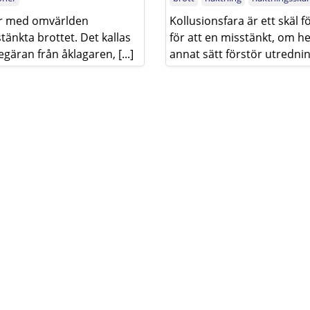
er med omvärlden
Kollusionsfara är ett skäl f
änkta brottet. Det kallas
för att en misstänkt, om hen
egäran från åklagaren, [...]
annat sätt förstör utredning