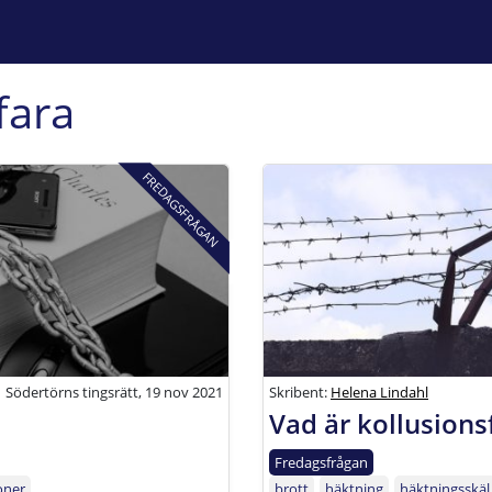
fara
FREDAGSFRÅGAN
Södertörns tingsrätt, 19 nov 2021
Skribent:
Helena Lindahl
Vad är kollusions
Fredagsfrågan
ioner
brott
häktning
häktningsskäl