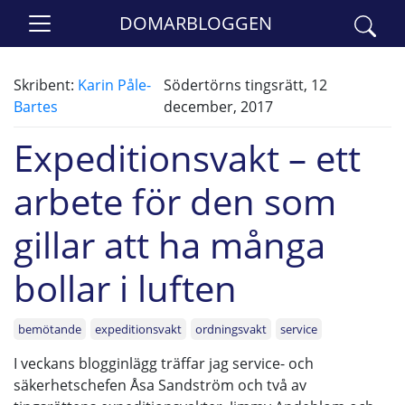
DOMARBLOGGEN
Skribent:
Karin Påle-
Södertörns tingsrätt, 12
Bartes
december, 2017
Expeditionsvakt – ett
arbete för den som
gillar att ha många
bollar i luften
bemötande
expeditionsvakt
ordningsvakt
service
I veckans blogginlägg träffar jag service- och
säkerhetschefen Åsa Sandström och två av