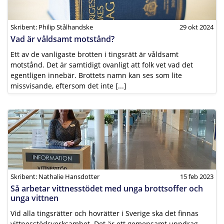
Skribent: Philip Stålhandske
29 okt 2024
Vad är våldsamt motstånd?
Ett av de vanligaste brotten i tingsrätt är våldsamt
motstånd. Det är samtidigt ovanligt att folk vet vad det
egentligen innebär. Brottets namn kan ses som lite
missvisande, eftersom det inte [...]
Skribent: Nathalie Hansdotter
15 feb 2023
Så arbetar vittnesstödet med unga brottsoffer och
unga vittnen
Vid alla tingsrätter och hovrätter i Sverige ska det finnas
vittnesstödsverksamhet. Det är ett gemensamt uppdrag