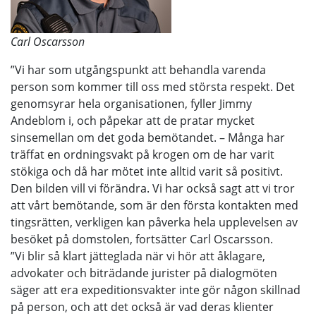
Carl Oscarsson
”Vi har som utgångspunkt att behandla varenda
person som kommer till oss med största respekt. Det
genomsyrar hela organisationen, fyller Jimmy
Andeblom i, och påpekar att de pratar mycket
sinsemellan om det goda bemötandet. – Många har
träffat en ordningsvakt på krogen om de har varit
stökiga och då har mötet inte alltid varit så positivt.
Den bilden vill vi förändra. Vi har också sagt att vi tror
att vårt bemötande, som är den första kontakten med
tingsrätten, verkligen kan påverka hela upplevelsen av
besöket på domstolen, fortsätter Carl Oscarsson.
”Vi blir så klart jätteglada när vi hör att åklagare,
advokater och biträdande jurister på dialogmöten
säger att era expeditionsvakter inte gör någon skillnad
på person, och att det också är vad deras klienter