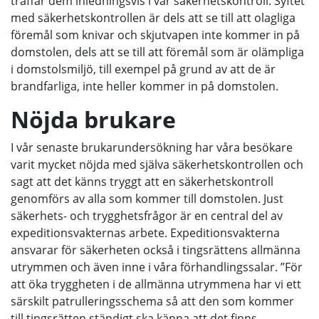
träffar dem inledningsvis i vår säkerhetskontroll. Syftet
med säkerhetskontrollen är dels att se till att olagliga
föremål som knivar och skjutvapen inte kommer in på
domstolen, dels att se till att föremål som är olämpliga
i domstolsmiljö, till exempel på grund av att de är
brandfarliga, inte heller kommer in på domstolen.
Nöjda brukare
I vår senaste brukarundersökning har våra besökare
varit mycket nöjda med själva säkerhetskontrollen och
sagt att det känns tryggt att en säkerhetskontroll
genomförs av alla som kommer till domstolen. Just
säkerhets- och trygghetsfrågor är en central del av
expeditionsvakternas arbete. Expeditionsvakterna
ansvarar för säkerheten också i tingsrättens allmänna
utrymmen och även inne i våra förhandlingssalar. ”För
att öka tryggheten i de allmänna utrymmena har vi ett
särskilt patrulleringsschema så att den som kommer
till tingsrätten ständigt ska känna att det finns