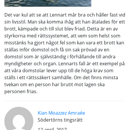
Det var kul att se att Lennart mår bra och håller fast vid
sin livsstil. Man ska komma ihåg att han åtalades för ett
brott, kämpade och till slut blev friad. Detta är en av
styrkorna med rättssystemet, att vem som helst som
misstänks ha gjort något fel som kan vara ett brott kan
ställas inför domstol och få sin sak prövad av en
domstol som är självständig i förhållande till andra
myndigheter och organ. Lennarts fall är ett exempel på
att våra domstolar lever upp till de höga krav som
ställs i ett rättssäkert samhälle. Om det finns minsta
tvekan om en person har brutit mot lagen ska
personen frias.
Kian Moazzez Amraée
Södertörns tingsrätt
12 april, 2017