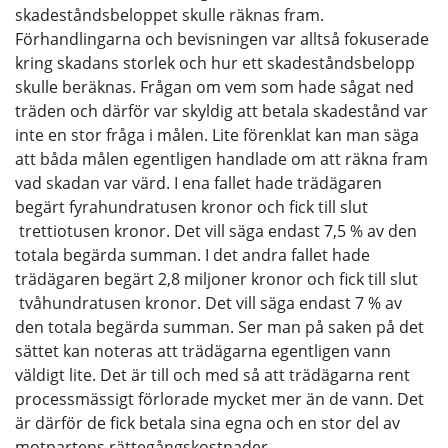
skadeståndsbeloppet skulle räknas fram.
Förhandlingarna och bevisningen var alltså fokuserade
kring skadans storlek och hur ett skadeståndsbelopp
skulle beräknas. Frågan om vem som hade sågat ned
träden och därför var skyldig att betala skadestånd var
inte en stor fråga i målen. Lite förenklat kan man säga
att båda målen egentligen handlade om att räkna fram
vad skadan var värd. I ena fallet hade trädägaren
begärt fyrahundratusen kronor och fick till slut
trettiotusen kronor. Det vill säga endast 7,5 % av den
totala begärda summan. I det andra fallet hade
trädägaren begärt 2,8 miljoner kronor och fick till slut
tvåhundratusen kronor. Det vill säga endast 7 % av
den totala begärda summan. Ser man på saken på det
sättet kan noteras att trädägarna egentligen vann
väldigt lite. Det är till och med så att trädägarna rent
processmässigt förlorade mycket mer än de vann. Det
är därför de fick betala sina egna och en stor del av
motpartens rättegångskostnader.