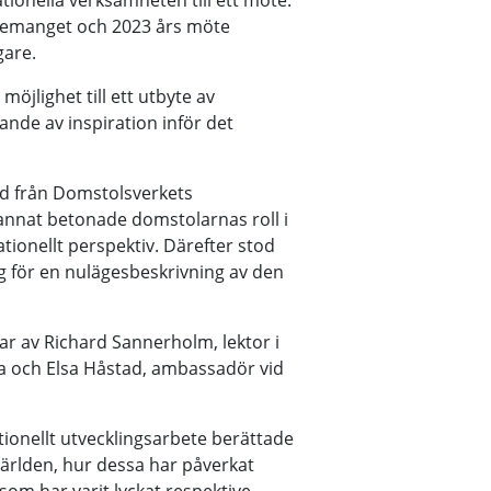
tionella verksamheten till ett möte.
ngemanget och 2023 års möte
gare.
öjlighet till ett utbyte av
nde av inspiration inför det
d från Domstolsverkets
annat betonade domstolarnas roll i
ationellt perspektiv. Därefter stod
g för en nulägesbeskrivning av den
r av Richard Sannerholm, lektor i
la och Elsa Håstad, ambassadör vid
tionellt utvecklingsarbete berättade
ärlden, hur dessa har påverkat