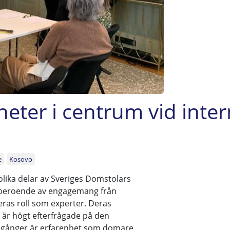
eter i centrum vid inter
e
Kosovo
olika delar av Sveriges Domstolars
t beroende av engagemang från
ras roll som experter. Deras
 är högt efterfrågade på den
a gånger är erfarenhet som domare