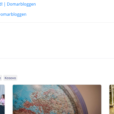
ed! | Domarbloggen
 Domarbloggen
e
Kosovo