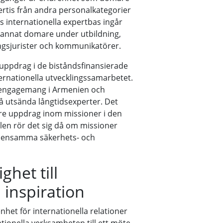
ertis från andra personalkategorier
s internationella expertbas ingår
 annat domare under utbildning,
ngsjurister och kommunikatörer.
ppdrag i de biståndsfinansierade
ernationella utvecklingssamarbetet.
a engagemang i Armenien och
å utsända långtidsexperter. Det
gre uppdrag inom missioner i den
llen rör det sig då om missioner
mensamma säkerhets- och
ghet till
 inspiration
nhet för internationella relationer