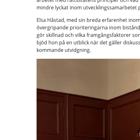
arbetet med rättsstatens principer och vad 
mindre lyckat inom utvecklingssamarbetet 
Elsa Håstad, med sin breda erfarenhet ino
övergripande prioriteringarna inom bistånde
gör skillnad och vilka framgångsfaktorer som
bjöd hon på en utblick när det gäller disku
kommande utvidgning.