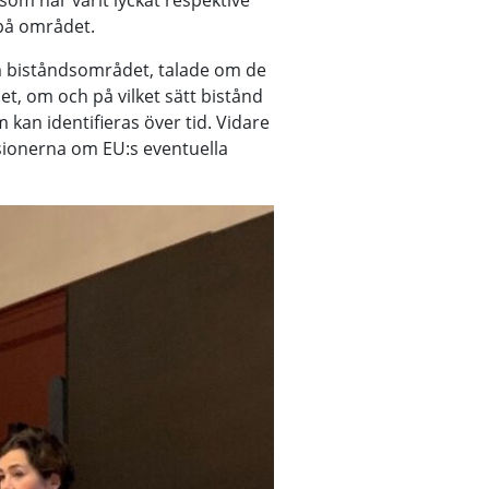
som har varit lyckat respektive
på området.
m biståndsområdet, talade om de
t, om och på vilket sätt bistånd
 kan identifieras över tid. Vidare
ssionerna om EU:s eventuella