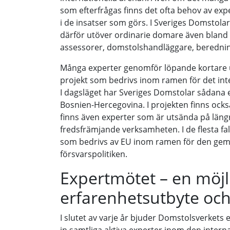
som efterfrågas finns det ofta behov av exp
i de insatser som görs. I Sveriges Domstolar
därför utöver ordinarie domare även bland
assessorer, domstolshandläggare, beredni
Många experter genomför löpande kortare u
projekt som bedrivs inom ramen för det int
I dagsläget har Sveriges Domstolar sådan
Bosnien-Hercegovina. I projekten finns ocks
finns även experter som är utsända på län
fredsfrämjande verksamheten. I de flesta fa
som bedrivs av EU inom ramen för den ge
försvarspolitiken.
Expertmötet – en möjli
erfarenhetsutbyte och
I slutet av varje år bjuder Domstolsverkets e