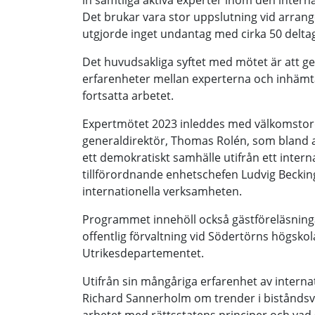
in samtliga aktiva experter inom den interna
Det brukar vara stor uppslutning vid arra
utgjorde inget undantag med cirka 50 delta
Det huvudsakliga syftet med mötet är att ge m
erfarenheter mellan experterna och inhämta
fortsatta arbetet.
Expertmötet 2023 inleddes med välkomstor
generaldirektör, Thomas Rolén, som bland 
ett demokratiskt samhälle utifrån ett intern
tillförordnande enhetschefen Ludvig Beckin
internationella verksamheten.
Programmet innehöll också gästföreläsninga
offentlig förvaltning vid Södertörns högsko
Utrikesdepartementet.
Utifrån sin mångåriga erfarenhet av interna
Richard Sannerholm om trender i biståndsv