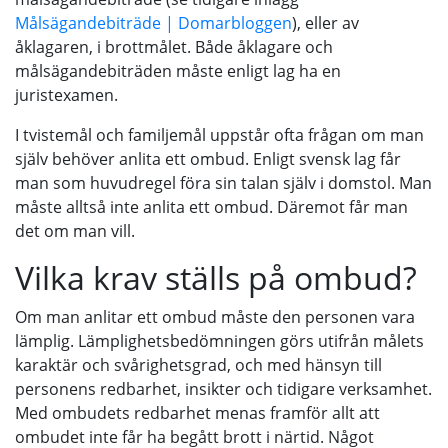
Målsägandebiträde | Domarbloggen
), eller av
åklagaren, i brottmålet. Både åklagare och
målsägandebiträden måste enligt lag ha en
juristexamen.
I tvistemål och familjemål uppstår ofta frågan om man
själv behöver anlita ett ombud. Enligt svensk lag får
man som huvudregel föra sin talan själv i domstol. Man
måste alltså inte anlita ett ombud. Däremot får man
det om man vill.
Vilka krav ställs på ombud?
Om man anlitar ett ombud måste den personen vara
lämplig. Lämplighetsbedömningen görs utifrån målets
karaktär och svårighetsgrad, och med hänsyn till
personens redbarhet, insikter och tidigare verksamhet.
Med ombudets redbarhet menas framför allt att
ombudet inte får ha begått brott i närtid. Något