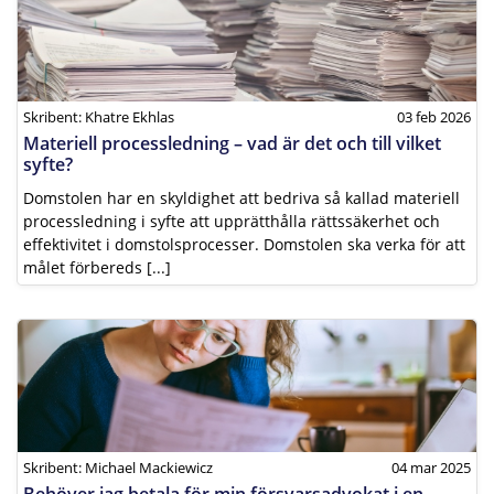
Skribent: Khatre Ekhlas
03 feb 2026
Materiell processledning – vad är det och till vilket
syfte?
Domstolen har en skyldighet att bedriva så kallad materiell
processledning i syfte att upprätthålla rättssäkerhet och
effektivitet i domstolsprocesser. Domstolen ska verka för att
målet förbereds [...]
Skribent: Michael Mackiewicz
04 mar 2025
Behöver jag betala för min försvarsadvokat i en